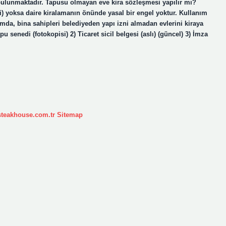
bulunmaktadır. Tapusu olmayan eve kira sözleşmesi yapılır mı?
) yoksa daire kiralamanın önünde yasal bir engel yoktur. Kullanım
a, bina sahipleri belediyeden yapı izni almadan evlerini kiraya
u senedi (fotokopisi) 2) Ticaret sicil belgesi (aslı) (güncel) 3) İmza
ksteakhouse.com.tr
Sitemap