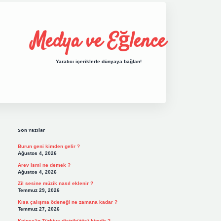
Medya ve Eğlence
Yaratıcı içeriklerle dünyaya bağlan!
Sidebar
grand opera bet giriş
elexbett.net
tulipbet
Son Yazılar
Burun geni kimden gelir ?
Ağustos 4, 2026
Arev ismi ne demek ?
Ağustos 4, 2026
Zil sesine müzik nasıl eklenir ?
Temmuz 29, 2026
Kısa çalışma ödeneği ne zamana kadar ?
Temmuz 27, 2026
Knipex’in Türkiye distribütörü kimdir ?