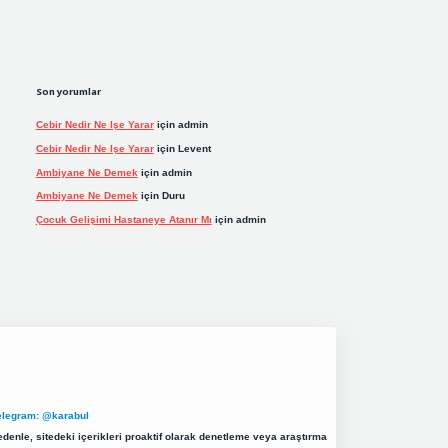
Son yorumlar
Cebir Nedir Ne Işe Yarar
için
admin
Cebir Nedir Ne Işe Yarar
için
Levent
Ambiyane Ne Demek
için
admin
Ambiyane Ne Demek
için
Duru
Çocuk Gelişimi Hastaneye Atanır Mı
için
admin
elegram: @karabul
denle, sitedeki içerikleri proaktif olarak denetleme veya araştırma