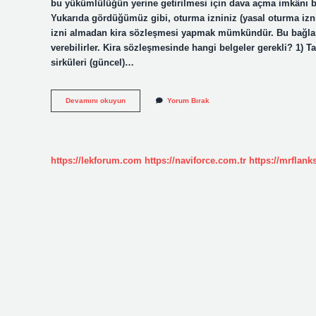
bu yükümlülüğün yerine getirilmesi için dava açma imkânı 
Yukarıda gördüğümüz gibi, oturma izniniz (yasal oturma izni
izni almadan kira sözleşmesi yapmak mümkündür. Bu bağlamd
verebilirler. Kira sözleşmesinde hangi belgeler gerekli? 1) Tap
sirküleri (güncel)…
Kira
Devamını okuyun
Yorum Bırak
Kontratı
Için
Tapu
Gerekir
Mi
https://lekforum.com
https://naviforce.com.tr
https://mrflan