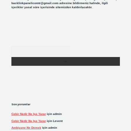
backlinkpanelicomtr@gmail.com
adresine bildirmeniz halinde, ilgili
içerikler yasal süre içerisinde sitemizden kaldırılacaktır.
Arama
Son yorumlar
Cebir Nedir Ne Işe Yarar
için
admin
Cebir Nedir Ne Işe Yarar
için
Levent
Ambiyane Ne Demek
için
admin