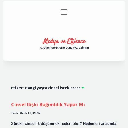
menüyü
Anasayfa
Gizlilik Politikası
Yasal Uyarı
aç
Hakkımızda
Medya ve Eğlence
Yaratıcı içeriklerle dünyaya bağlan!
Etiket:
Hangi yaşta cinsel istek artar
Cinsel Ilişki Bağımlılık Yapar Mı
Tarih: Ocak 30, 2025
Sürekli cinsellik düşünmek neden olur? Nedenleri arasında