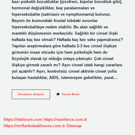
bazı psikotik bozukluklar (şizofreni, bipolar bozukluk gibi),
hormonal değişiklikler, baş yaralanmaları ve
hiperseksüalite (satiriasis ve nymphomania) bulunur.
Beynin ön kısmındaki frontal lobdaki sorunlar
hiperseksüaliteye neden olabilir. Bu alan sağlıklı ve
mantıklı düşünmenin merkezidir. Sağlıklı bir cinsel ilişki
haftada kaç kez olmalı? Haftada kaç kez seks yapmalısınız?
Yapılan araştırmalara göre haftada 2-3 kez cinsel ilişkiye
girmenin insan vücudu için hem psikolojik hem de
fizyolojik olarak iyi olduğu ortaya çıkmıştır. Çok cinsel
ilişkiye girmek zararlı mı? Aşırı cinsel istek hangi zararlara
yol açabilir? Aşırı, kontrolsüz cinsel aktivite cinsel yolla
bulaşan hastalıklar, AIDS, istenmeyen gebelikler, yasal…
Cinsel
Devamını okuyun
Yorum Bırak
Ilişki
Bağımlılık
Yapar
Mı
https://lekforum.com
https://naviforce.com.tr
https://mrflanksteakhouse.com.tr
Sitemap