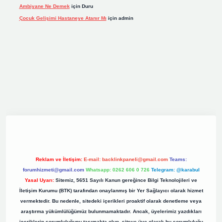
Ambiyane Ne Demek
için
Duru
Çocuk Gelişimi Hastaneye Atanır Mı
için
admin
iş
elexbett.net
tulipbetgiris.org
Reklam ve İletişim:
E-mail:
backlinkpaneli@gmail.com
Teams:
forumhizmeti@gmail.com
Whatsapp: 0262 606 0 726
Telegram: @karabul
Yasal Uyarı:
Sitemiz, 5651 Sayılı Kanun gereğince Bilgi Teknolojileri ve
İletişim Kurumu (BTK) tarafından onaylanmış bir Yer Sağlayıcı olarak hizmet
vermektedir. Bu nedenle, sitedeki içerikleri proaktif olarak denetleme veya
araştırma yükümlülüğümüz bulunmamaktadır. Ancak, üyelerimiz yazdıkları
içeriklerin sorumluluğunu taşımakta olup, siteye üye olarak bu sorumluluğu