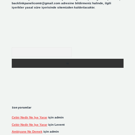
backlinkpanelicomtr@gmail.com
adresine bildirmeniz halinde, ilgili
içerikler yasal süre içerisinde sitemizden kaldırılacaktır.
Arama
Son yorumlar
Cebir Nedir Ne Işe Yarar
için
admin
Cebir Nedir Ne Işe Yarar
için
Levent
Ambiyane Ne Demek
için
admin