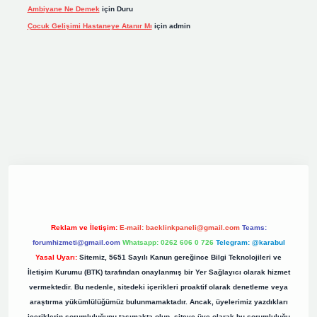
Ambiyane Ne Demek
için
Duru
Çocuk Gelişimi Hastaneye Atanır Mı
için
admin
iriş
elexbett.net
tulipbetgiris.org
Reklam ve İletişim:
E-mail:
backlinkpaneli@gmail.com
Teams:
forumhizmeti@gmail.com
Whatsapp: 0262 606 0 726
Telegram: @karabul
Yasal Uyarı:
Sitemiz, 5651 Sayılı Kanun gereğince Bilgi Teknolojileri ve
İletişim Kurumu (BTK) tarafından onaylanmış bir Yer Sağlayıcı olarak hizmet
vermektedir. Bu nedenle, sitedeki içerikleri proaktif olarak denetleme veya
araştırma yükümlülüğümüz bulunmamaktadır. Ancak, üyelerimiz yazdıkları
içeriklerin sorumluluğunu taşımakta olup, siteye üye olarak bu sorumluluğu