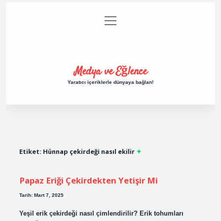
menüyü
Anasayfa
Gizlilik Politikası
Yasal Uyarı
aç
Hakkımızda
Medya ve Eğlence
Yaratıcı içeriklerle dünyaya bağlan!
Etiket:
Hünnap çekirdeği nasıl ekilir
Papaz Eriği Çekirdekten Yetişir Mi
Tarih: Mart 7, 2025
Yeşil erik çekirdeği nasıl çimlendirilir? Erik tohumları