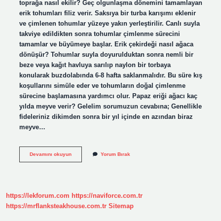
toprağa nasıl ekilir? Geç olgunlaşma dönemini tamamlayan
erik tohumları filiz verir. Saksıya bir turba karışımı eklenir
ve çimlenen tohumlar yüzeye yakın yerleştirilir. Canlı suyla
takviye edildikten sonra tohumlar çimlenme sürecini
tamamlar ve büyümeye başlar. Erik çekirdeği nasıl ağaca
dönüşür? Tohumlar suyla doyurulduktan sonra nemli bir
beze veya kağıt havluya sarılıp naylon bir torbaya
konularak buzdolabında 6-8 hafta saklanmalıdır. Bu süre kış
koşullarını simüle eder ve tohumların doğal çimlenme
sürecine başlamasına yardımcı olur. Papaz eriği ağacı kaç
yılda meyve verir? Gelelim sorumuzun cevabına; Genellikle
fideleriniz dikimden sonra bir yıl içinde en azından biraz
meyve…
Papaz
Devamını okuyun
Yorum Bırak
Eriği
Çekirdekten
Yetişir
Mi
https://lekforum.com
https://naviforce.com.tr
https://mrflanksteakhouse.com.tr
Sitemap