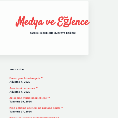
Medya ve Eğlence
Yaratıcı içeriklerle dünyaya bağlan!
Sidebar
grand opera bet giriş
elexbett.net
tulip
Son Yazılar
Burun geni kimden gelir ?
Ağustos 4, 2026
Arev ismi ne demek ?
Ağustos 4, 2026
Zil sesine müzik nasıl eklenir ?
Temmuz 29, 2026
Kısa çalışma ödeneği ne zamana kadar ?
Temmuz 27, 2026
Knipex’in Türkiye distribütörü kimdir ?