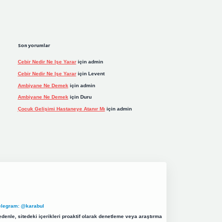
Son yorumlar
Cebir Nedir Ne Işe Yarar
için
admin
Cebir Nedir Ne Işe Yarar
için
Levent
Ambiyane Ne Demek
için
admin
Ambiyane Ne Demek
için
Duru
Çocuk Gelişimi Hastaneye Atanır Mı
için
admin
elegram: @karabul
denle, sitedeki içerikleri proaktif olarak denetleme veya araştırma