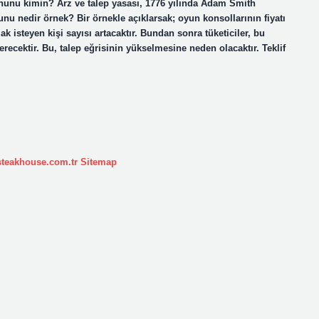
 kanunu kimin? Arz ve talep yasası, 1776 yılında Adam Smith
nunu nedir örnek? Bir örnekle açıklarsak; oyun konsollarının fiyatı
 isteyen kişi sayısı artacaktır. Bundan sonra tüketiciler, bu
recektir. Bu, talep eğrisinin yükselmesine neden olacaktır. Teklif
ksteakhouse.com.tr
Sitemap