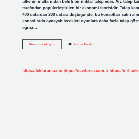
ülkenin mallarından belirli bir miktar talep eder. Arz talep
tarafından popülerleştirilen bir ekonomi teorisidir. Talep ka
400 dolardan 200 dolara düştüğünde, bu konsolları satın almak
konsollarda oynayabilecekleri oyunlara daha fazla talep göste
eğrisi…
Karşılıklı
Devamını okuyun
Yorum Bırak
Talep
Kanunu
Kime
Ait
https://lekforum.com
https://naviforce.com.tr
https://mrflan