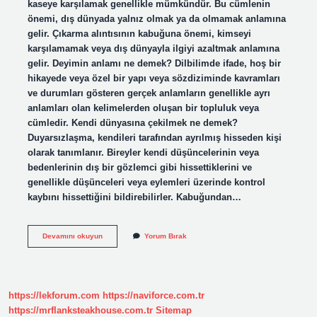
kaseye karşılamak genellikle mümkündür. Bu cümlenin
önemi, dış dünyada yalnız olmak ya da olmamak anlamına
gelir. Çıkarma alıntısının kabuğuna önemi, kimseyi
karşılamamak veya dış dünyayla ilgiyi azaltmak anlamına
gelir. Deyimin anlamı ne demek? Dilbilimde ifade, hoş bir
hikayede veya özel bir yapı veya sözdiziminde kavramları
ve durumları gösteren gerçek anlamların genellikle ayrı
anlamları olan kelimelerden oluşan bir topluluk veya
cümledir. Kendi dünyasına çekilmek ne demek?
Duyarsızlaşma, kendileri tarafından ayrılmış hisseden kişi
olarak tanımlanır. Bireyler kendi düşüncelerinin veya
bedenlerinin dış bir gözlemci gibi hissettiklerini ve
genellikle düşünceleri veya eylemleri üzerinde kontrol
kaybını hissettiğini bildirebilirler. Kabuğundan…
Kabuguna
Devamını okuyun
Yorum Bırak
Cekildi
Ne
Demek
https://lekforum.com
https://naviforce.com.tr
https://mrflanksteakhouse.com.tr
Sitemap