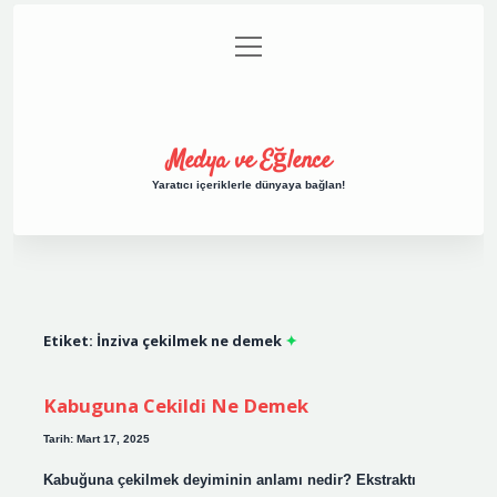
menüyü
Anasayfa
Gizlilik Politikası
Yasal Uyarı
aç
Hakkımızda
Medya ve Eğlence
Yaratıcı içeriklerle dünyaya bağlan!
Etiket:
İnziva çekilmek ne demek
Kabuguna Cekildi Ne Demek
Tarih: Mart 17, 2025
Kabuğuna çekilmek deyiminin anlamı nedir? Ekstraktı