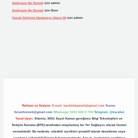
Ambiyane Ne Demek
için
admin
Ambiyane Ne Demek
için
Duru
Çocuk Gelişimi Hastaneye Atanır Mı
için
admin
.org
Reklam ve İletişim:
E-mail:
backlinkpaneli@gmail.com
Teams:
forumhizmeti@gmail.com
Whatsapp: 0262 606 0 726
Telegram: @karabul
Yasal Uyarı:
Sitemiz, 5651 Sayılı Kanun gereğince Bilgi Teknolojileri ve
İletişim Kurumu (BTK) tarafından onaylanmış bir Yer Sağlayıcı olarak hizmet
vermektedir. Bu nedenle, sitedeki içerikleri proaktif olarak denetleme veya
araştırma yükümlülüğümüz bulunmamaktadır. Ancak, üyelerimiz yazdıkları