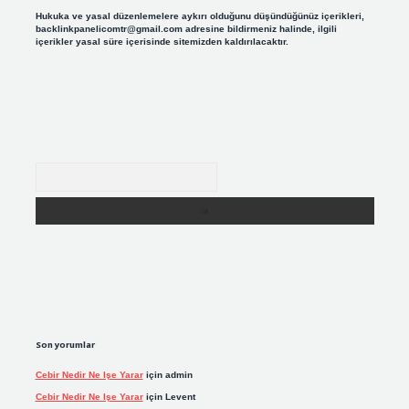
Hukuka ve yasal düzenlemelere aykırı olduğunu düşündüğünüz içerikleri,
backlinkpanelicomtr@gmail.com
adresine bildirmeniz halinde, ilgili
içerikler yasal süre içerisinde sitemizden kaldırılacaktır.
Arama
Son yorumlar
Cebir Nedir Ne Işe Yarar
için
admin
Cebir Nedir Ne Işe Yarar
için
Levent