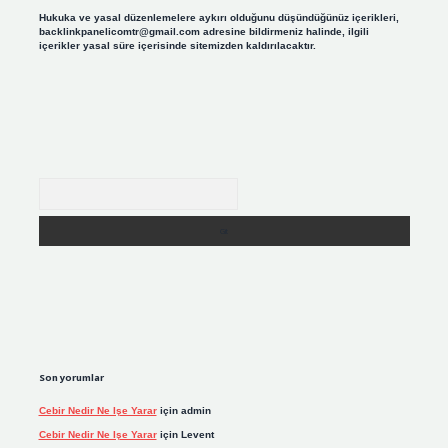
Hukuka ve yasal düzenlemelere aykırı olduğunu düşündüğünüz içerikleri,
backlinkpanelicomtr@gmail.com
adresine bildirmeniz halinde, ilgili
içerikler yasal süre içerisinde sitemizden kaldırılacaktır.
Arama
Son yorumlar
Cebir Nedir Ne Işe Yarar
için
admin
Cebir Nedir Ne Işe Yarar
için
Levent