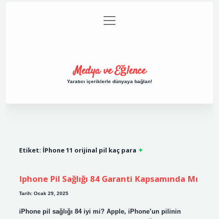
menüyü
Anasayfa
Gizlilik Politikası
Yasal Uyarı
aç
Hakkımızda
Medya ve Eğlence
Yaratıcı içeriklerle dünyaya bağlan!
Etiket:
İPhone 11 orijinal pil kaç para
Iphone Pil Sağlığı 84 Garanti Kapsamında Mı
Tarih: Ocak 29, 2025
iPhone pil sağlığı 84 iyi mi? Apple, iPhone’un pilinin