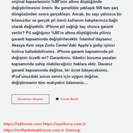
orijinal kapasitesinin %80’inin altına düştüğünde
değiştirilmesini önerir. Bu genellikle yaklaşık 500 tam şarj
döngüsünden sonra gerçekleşir. Ancak, bu sayı yalnızca bir
kılavuzdur ve gerçek pil ömrü kullanım kalıplarınıza bağlı
olarak değişebilir. iPhone pil sağlığı kaç olunca garanti
verilir? Pil sağlığınız %80’in altına düştüğünde piliniz
garanti kapsamında değiştirilecektir. İstanbul’daysanız
Akasya Avm veya Zorlu Center’daki Apple’a gidip işinizi
hızlıca halledebilirsiniz. iPhone garanti kapsamında pil
değişimi ücretli mi? Garantimiz, tüketici koruma yasaları
kapsamında sahip olabileceğiniz haklara ektir. Davanız
garanti kapsamında değilse, bir ücret ödeyeceksiniz.
iPod’unuzdaki sorun servis için uygun değilse,
değiştirmenin tüm maliyetini ödemeniz…
Iphone
Devamını okuyun
Yorum Bırak
Pil
Sağlığı
84
Garanti
Kapsamında
https://lekforum.com
https://naviforce.com.tr
Mı
https://mrflanksteakhouse.com.tr
Sitemap