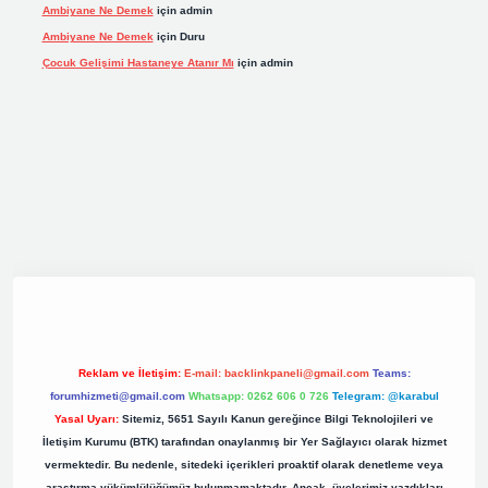
Ambiyane Ne Demek
için
admin
Ambiyane Ne Demek
için
Duru
Çocuk Gelişimi Hastaneye Atanır Mı
için
admin
org
Reklam ve İletişim:
E-mail:
backlinkpaneli@gmail.com
Teams:
forumhizmeti@gmail.com
Whatsapp: 0262 606 0 726
Telegram: @karabul
Yasal Uyarı:
Sitemiz, 5651 Sayılı Kanun gereğince Bilgi Teknolojileri ve
İletişim Kurumu (BTK) tarafından onaylanmış bir Yer Sağlayıcı olarak hizmet
vermektedir. Bu nedenle, sitedeki içerikleri proaktif olarak denetleme veya
araştırma yükümlülüğümüz bulunmamaktadır. Ancak, üyelerimiz yazdıkları