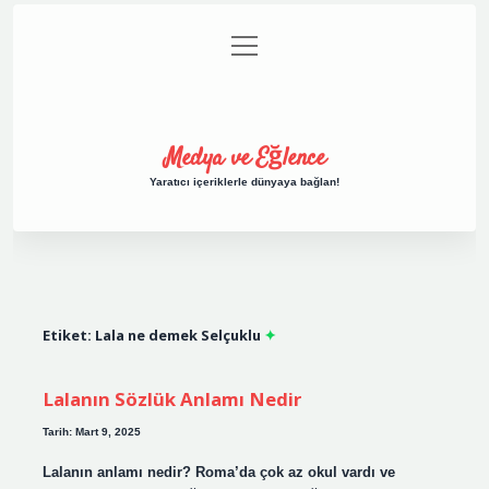
menüyü
Anasayfa
Gizlilik Politikası
Yasal Uyarı
aç
Hakkımızda
Medya ve Eğlence
Yaratıcı içeriklerle dünyaya bağlan!
Etiket:
Lala ne demek Selçuklu
Lalanın Sözlük Anlamı Nedir
Tarih: Mart 9, 2025
Lalanın anlamı nedir? Roma’da çok az okul vardı ve