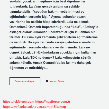
soylular çocuklarını eğitmek için özel öğretmenler
tutuyorlardı. Lala’nın gerçek anlamı şu şekilde
tanımlanabilir: “çocuğun bakımı, yetiştirilmesi ve
eğitiminden sorumlu kişi.” Ayrıca, sultanlar bazen
vezirlerine bu şekilde hitap ederlerdi. Lala ne demek
Osmanlıca? Osmanlı İmparatorluğu’nda “Lala”, “Atabey”e
eşdeğer olarak kullanılan Sadrazamlar için kullanılan bir
terimdi. Bu isim aynı zamanda şehzadelerin eğitmenlerine
de verilirdi. Bu aynı zamanda saraya getirilen acemilerin
eğitiminden sorumlu olanlara verilen isimdir. Lala ne
demek Selçuklu? Hükümdarların çocukları için kullanılan
bir tabir. Lala TDK ne demek? Lala kelimesinin sözlük
anlamı köledir. Ancak Osmanlı’da bu kelime daha çok
öğretmen ve mürebbiye…
Lalanın
Devamını okuyun
Yorum Bırak
Sözlük
Anlamı
Nedir
https://lekforum.com
https://naviforce.com.tr
https://mrflanksteakhouse.com.tr
Sitemap