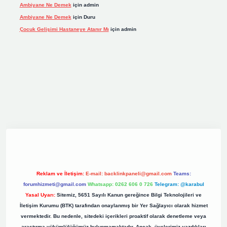
Ambiyane Ne Demek
için
admin
Ambiyane Ne Demek
için
Duru
Çocuk Gelişimi Hastaneye Atanır Mı
için
admin
riş
elexbett.net
tulipbetgiris.org
Reklam ve İletişim:
E-mail:
backlinkpaneli@gmail.com
Teams:
forumhizmeti@gmail.com
Whatsapp: 0262 606 0 726
Telegram: @karabul
Yasal Uyarı:
Sitemiz, 5651 Sayılı Kanun gereğince Bilgi Teknolojileri ve
İletişim Kurumu (BTK) tarafından onaylanmış bir Yer Sağlayıcı olarak hizmet
vermektedir. Bu nedenle, sitedeki içerikleri proaktif olarak denetleme veya
araştırma yükümlülüğümüz bulunmamaktadır. Ancak, üyelerimiz yazdıkları