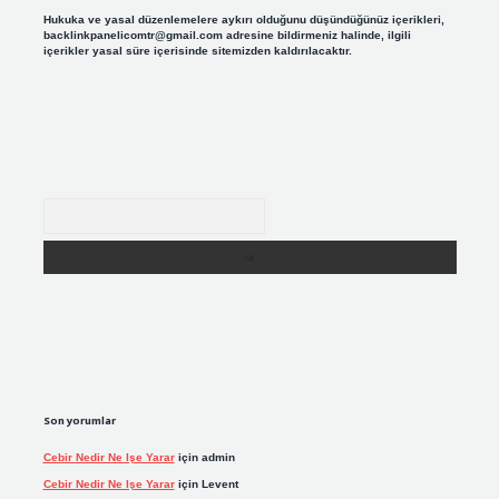
Hukuka ve yasal düzenlemelere aykırı olduğunu düşündüğünüz içerikleri,
backlinkpanelicomtr@gmail.com
adresine bildirmeniz halinde, ilgili
içerikler yasal süre içerisinde sitemizden kaldırılacaktır.
Arama
Son yorumlar
Cebir Nedir Ne Işe Yarar
için
admin
Cebir Nedir Ne Işe Yarar
için
Levent