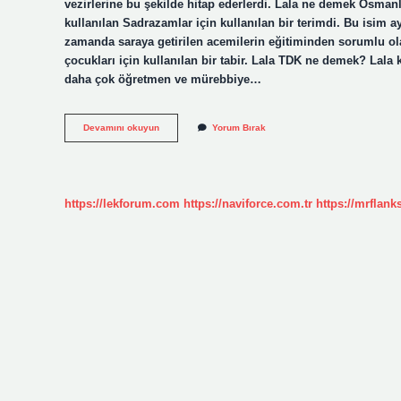
vezirlerine bu şekilde hitap ederlerdi. Lala ne demek Osma
kullanılan Sadrazamlar için kullanılan bir terimdi. Bu isim 
zamanda saraya getirilen acemilerin eğitiminden sorumlu ol
çocukları için kullanılan bir tabir. Lala TDK ne demek? Lal
daha çok öğretmen ve mürebbiye…
Lalanın
Devamını okuyun
Yorum Bırak
Sözlük
Anlamı
Nedir
https://lekforum.com
https://naviforce.com.tr
https://mrflan