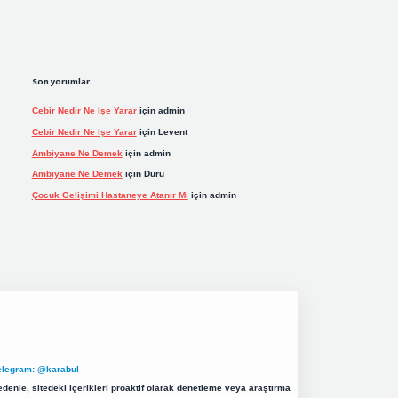
Son yorumlar
Cebir Nedir Ne Işe Yarar
için
admin
Cebir Nedir Ne Işe Yarar
için
Levent
Ambiyane Ne Demek
için
admin
Ambiyane Ne Demek
için
Duru
Çocuk Gelişimi Hastaneye Atanır Mı
için
admin
elegram: @karabul
denle, sitedeki içerikleri proaktif olarak denetleme veya araştırma