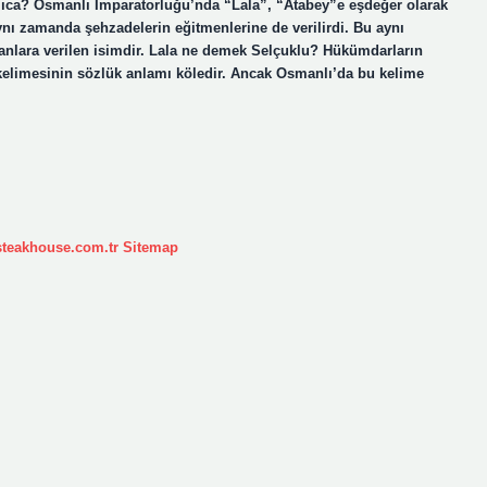
nlıca? Osmanlı İmparatorluğu’nda “Lala”, “Atabey”e eşdeğer olarak
aynı zamanda şehzadelerin eğitmenlerine de verilirdi. Bu aynı
anlara verilen isimdir. Lala ne demek Selçuklu? Hükümdarların
a kelimesinin sözlük anlamı köledir. Ancak Osmanlı’da bu kelime
ksteakhouse.com.tr
Sitemap