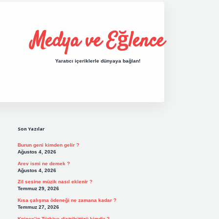
Medya ve Eğlence
Yaratıcı içeriklerle dünyaya bağlan!
Sidebar
grand opera bet gi
Son Yazılar
Burun geni kimden gelir ?
Ağustos 4, 2026
Arev ismi ne demek ?
Ağustos 4, 2026
Zil sesine müzik nasıl eklenir ?
Temmuz 29, 2026
Kısa çalışma ödeneği ne zamana kadar ?
Temmuz 27, 2026
Knipex’in Türkiye distribütörü kimdir ?