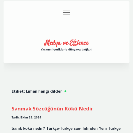
menüyü
Anasayfa
Gizlilik Politikası
Yasal Uyarı
aç
Hakkımızda
Medya ve Eğlence
Yaratıcı içeriklerle dünyaya bağlan!
Etiket:
Liman hangi dilden
Sanmak Sözcüğünün Kökü Nedir
Tarih: Ekim 29, 2024
Sanık kökü nedir? Türkçe-Türkçe san- fiilinden Yeni Türkçe