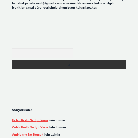
backlinkpanelicomtr@gmail.com
adresine bildirmeniz halinde, ilgili
içerikler yasal süre içerisinde sitemizden kaldırılacaktır.
Arama
Son yorumlar
Cebir Nedir Ne Işe Yarar
için
admin
Cebir Nedir Ne Işe Yarar
için
Levent
Ambiyane Ne Demek
için
admin