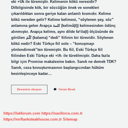
eki +Uk ile türemiştir. Kelimenin kökü neresidir?
Dilbilgisinde kök, bir sözcüğün önek ve sonekleri
çıkarıldıktan sonra geriye kalan anlamlı kısmıdır. Kelime
kökü nereden gelir? Kelime kelimesi, “söylenen şey, söz”
anlamına gelen Arapça كلمة (kelimâ(t)) kelimesinden ödünç
alınmıştır. Arapça kelime, aynı dilde faˁila(t) ölçüsünde de
görülen كَلَمَ (kalama) “dedi” fiilinin bir türevidir. Söylenen
kökü nedir? Eski Türkçe fiil sole – “konuşmayı
yönlendirmek”ten türemiştir. Bu fiil, Eski Türkçe fiil
fiilinden Eski Türkçe eki +lA- ile türetilmiştir. Daha fazla
bilgi için Promise makalesine bakın. Sanık ne demek TDK?
Sanık, ceza kovuşturmasının başlangıcından hüküm
kesinleşinceye kadar…
Sanmak
Devamını okuyun
Yorum Bırak
Sözcüğünün
Kökü
Nedir
https://lekforum.com
https://naviforce.com.tr
https://mrflanksteakhouse.com.tr
Sitemap