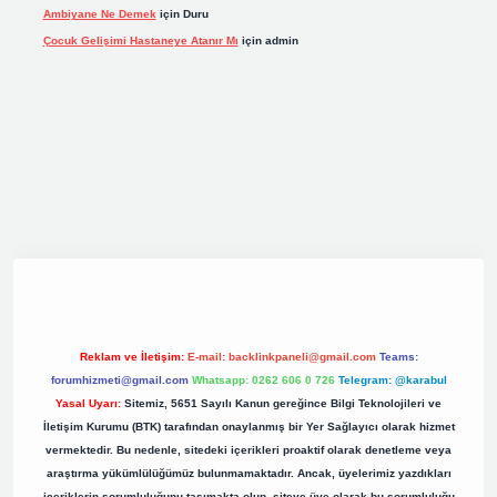
Ambiyane Ne Demek
için
Duru
Çocuk Gelişimi Hastaneye Atanır Mı
için
admin
iş
elexbett.net
tulipbetgiris.org
Reklam ve İletişim:
E-mail:
backlinkpaneli@gmail.com
Teams:
forumhizmeti@gmail.com
Whatsapp: 0262 606 0 726
Telegram: @karabul
Yasal Uyarı:
Sitemiz, 5651 Sayılı Kanun gereğince Bilgi Teknolojileri ve
İletişim Kurumu (BTK) tarafından onaylanmış bir Yer Sağlayıcı olarak hizmet
vermektedir. Bu nedenle, sitedeki içerikleri proaktif olarak denetleme veya
araştırma yükümlülüğümüz bulunmamaktadır. Ancak, üyelerimiz yazdıkları
içeriklerin sorumluluğunu taşımakta olup, siteye üye olarak bu sorumluluğu