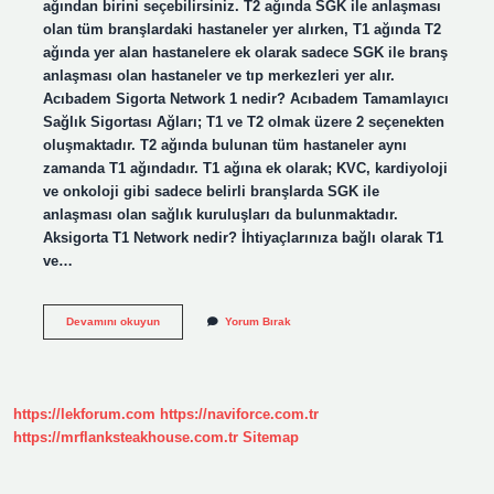
ağından birini seçebilirsiniz. T2 ağında SGK ile anlaşması
olan tüm branşlardaki hastaneler yer alırken, T1 ağında T2
ağında yer alan hastanelere ek olarak sadece SGK ile branş
anlaşması olan hastaneler ve tıp merkezleri yer alır.
Acıbadem Sigorta Network 1 nedir? Acıbadem Tamamlayıcı
Sağlık Sigortası Ağları; T1 ve T2 olmak üzere 2 seçenekten
oluşmaktadır. T2 ağında bulunan tüm hastaneler aynı
zamanda T1 ağındadır. T1 ağına ek olarak; KVC, kardiyoloji
ve onkoloji gibi sadece belirli branşlarda SGK ile
anlaşması olan sağlık kuruluşları da bulunmaktadır.
Aksigorta T1 Network nedir? İhtiyaçlarınıza bağlı olarak T1
ve…
Kurumsal
Devamını okuyun
Yorum Bırak
T1
Network
Nedir
https://lekforum.com
https://naviforce.com.tr
https://mrflanksteakhouse.com.tr
Sitemap