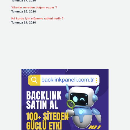
Temmuz 17, 2026
Yılanlar nereden doğum yapar ?
Temmuz 15, 2026
Kıl kurdu için çiğneme tableti nedir ?
Temmuz 14, 2026