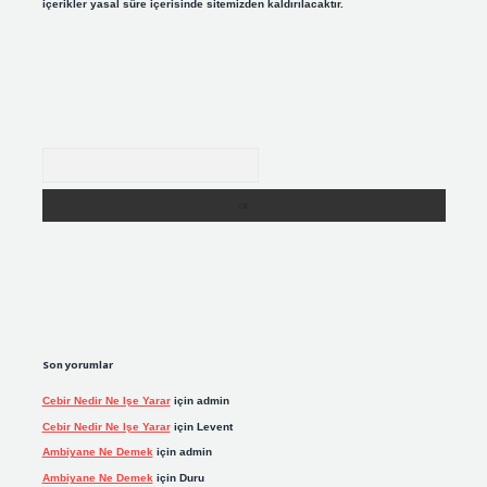
içerikler yasal süre içerisinde sitemizden kaldırılacaktır.
Arama
Son yorumlar
Cebir Nedir Ne Işe Yarar
için
admin
Cebir Nedir Ne Işe Yarar
için
Levent
Ambiyane Ne Demek
için
admin
Ambiyane Ne Demek
için
Duru