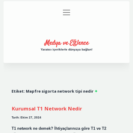
menüyü
Anasayfa
Gizlilik Politikası
Yasal Uyarı
aç
Hakkımızda
Medya ve Eğlence
Yaratıcı içeriklerle dünyaya bağlan!
Etiket:
Mapfre sigorta network tipi nedir
Kurumsal T1 Network Nedir
Tarih: Ekim 27, 2024
T1 network ne demek? İhtiyaçlarınıza göre T1 ve T2