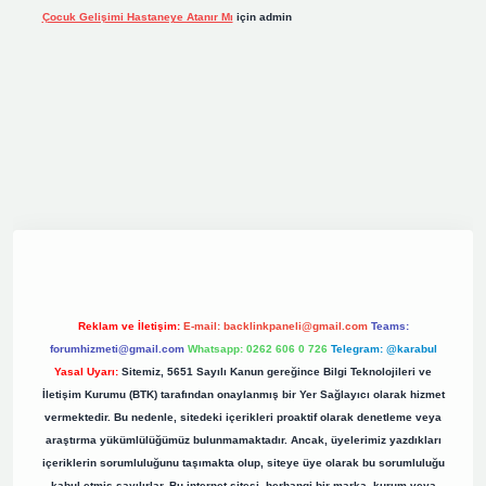
Çocuk Gelişimi Hastaneye Atanır Mı
için
admin
iş
elexbett.net
tulipbetgiris.org
Reklam ve İletişim:
E-mail:
backlinkpaneli@gmail.com
Teams:
forumhizmeti@gmail.com
Whatsapp: 0262 606 0 726
Telegram: @karabul
Yasal Uyarı:
Sitemiz, 5651 Sayılı Kanun gereğince Bilgi Teknolojileri ve
İletişim Kurumu (BTK) tarafından onaylanmış bir Yer Sağlayıcı olarak hizmet
vermektedir. Bu nedenle, sitedeki içerikleri proaktif olarak denetleme veya
araştırma yükümlülüğümüz bulunmamaktadır. Ancak, üyelerimiz yazdıkları
içeriklerin sorumluluğunu taşımakta olup, siteye üye olarak bu sorumluluğu
kabul etmiş sayılırlar. Bu internet sitesi, herhangi bir marka, kurum veya