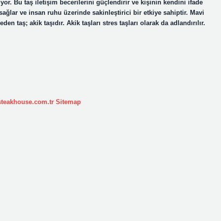
r. Bu taş iletişim becerilerini güçlendirir ve kişinin kendini ifade
ağlar ve insan ruhu üzerinde sakinleştirici bir etkiye sahiptir. Mavi
n taş; akik taşıdır. Akik taşları stres taşları olarak da adlandırılır.
ksteakhouse.com.tr
Sitemap