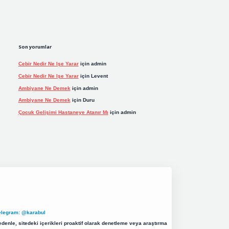
Son yorumlar
Cebir Nedir Ne Işe Yarar
için
admin
Cebir Nedir Ne Işe Yarar
için
Levent
Ambiyane Ne Demek
için
admin
Ambiyane Ne Demek
için
Duru
Çocuk Gelişimi Hastaneye Atanır Mı
için
admin
elegram: @karabul
denle, sitedeki içerikleri proaktif olarak denetleme veya araştırma