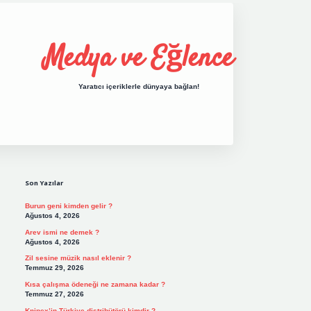
Medya ve Eğlence
Yaratıcı içeriklerle dünyaya bağlan!
Sidebar
grand opera bet giri
Son Yazılar
Burun geni kimden gelir ?
Ağustos 4, 2026
Arev ismi ne demek ?
Ağustos 4, 2026
Zil sesine müzik nasıl eklenir ?
Temmuz 29, 2026
Kısa çalışma ödeneği ne zamana kadar ?
Temmuz 27, 2026
Knipex’in Türkiye distribütörü kimdir ?