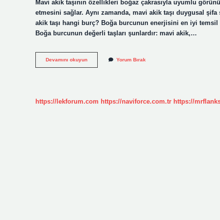
Mavi akik taşının özellikleri boğaz çakrasıyla uyumlu görünüyo
etmesini sağlar. Aynı zamanda, mavi akik taşı duygusal şifa s
akik taşı hangi burç? Boğa burcunun enerjisini en iyi temsil ede
Boğa burcunun değerli taşları şunlardır: mavi akik,…
Mavi
Devamını okuyun
Yorum Bırak
Taş
Ne
Kadar
https://lekforum.com
https://naviforce.com.tr
https://mrflan