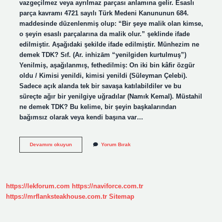
vazgeçilmez veya ayrılmaz parçası anlamına gelir. Esaslı
parça kavramı 4721 sayılı Türk Medeni Kanununun 684.
maddesinde düzenlenmiş olup: “Bir şeye malik olan kimse,
o şeyin esaslı parçalarına da malik olur.” şeklinde ifade
edilmiştir. Aşağıdaki şekilde ifade edilmiştir. Münhezim ne
demek TDK? Sıf. (Ar. inhizām “yenilgiden kurtulmuş”)
Yenilmiş, aşağılanmış, fethedilmiş: On iki bin kâfir özgür
oldu / Kimisi yenildi, kimisi yenildi (Süleyman Çelebi).
Sadece açık alanda tek bir savaşa katılabildiler ve bu
süreçte ağır bir yenilgiye uğradılar (Namık Kemal). Müstahil
ne demek TDK? Bu kelime, bir şeyin başkalarından
bağımsız olarak veya kendi başına var…
Mütemmim
Devamını okuyun
Yorum Bırak
Ne
Demek
Tdk
https://lekforum.com
https://naviforce.com.tr
https://mrflanksteakhouse.com.tr
Sitemap