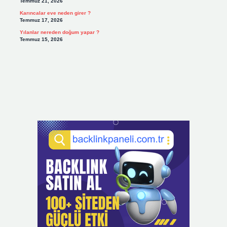
Temmuz 21, 2026
Karıncalar eve neden girer ?
Temmuz 17, 2026
Yılanlar nereden doğum yapar ?
Temmuz 15, 2026