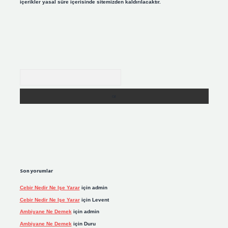
içerikler yasal süre içerisinde sitemizden kaldırılacaktır.
Arama
Son yorumlar
Cebir Nedir Ne Işe Yarar
için
admin
Cebir Nedir Ne Işe Yarar
için
Levent
Ambiyane Ne Demek
için
admin
Ambiyane Ne Demek
için
Duru