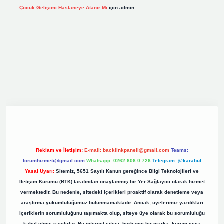
Çocuk Gelişimi Hastaneye Atanır Mı
için
admin
grand opera bet giriş
elexbett.net
tulipbetgiris.org
Reklam ve İletişim:
E-mail:
backlinkpaneli@gmail.com
Teams:
forumhizmeti@gmail.com
Whatsapp: 0262 606 0 726
Telegram: @karabul
Yasal Uyarı:
Sitemiz, 5651 Sayılı Kanun gereğince Bilgi Teknolojileri ve
İletişim Kurumu (BTK) tarafından onaylanmış bir Yer Sağlayıcı olarak hizmet
vermektedir. Bu nedenle, sitedeki içerikleri proaktif olarak denetleme veya
araştırma yükümlülüğümüz bulunmamaktadır. Ancak, üyelerimiz yazdıkları
içeriklerin sorumluluğunu taşımakta olup, siteye üye olarak bu sorumluluğu
kabul etmiş sayılırlar. Bu internet sitesi, herhangi bir marka, kurum veya