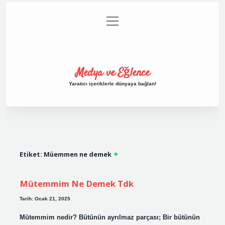
menüyü
Anasayfa
Gizlilik Politikası
Yasal Uyarı
aç
Hakkımızda
Medya ve Eğlence
Yaratıcı içeriklerle dünyaya bağlan!
Etiket:
Müemmen ne demek
Mütemmim Ne Demek Tdk
Tarih: Ocak 21, 2025
Mütemmim nedir? Bütünün ayrılmaz parçası; Bir bütünün