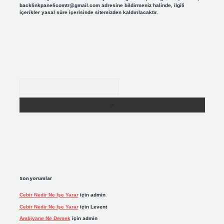
backlinkpanelicomtr@gmail.com
adresine bildirmeniz halinde, ilgili
içerikler yasal süre içerisinde sitemizden kaldırılacaktır.
Arama
Son yorumlar
Cebir Nedir Ne Işe Yarar
için
admin
Cebir Nedir Ne Işe Yarar
için
Levent
Ambiyane Ne Demek
için
admin