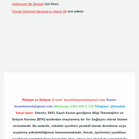
Ambiyane Ne Demek
için
Duru
Çocuk Gelişimi Hastaneye Atanır Mı
için
admin
grand opera bet giriş
elexbett.net
tulipbetgiris.org
Reklam ve İletişim:
E-mail:
backlinkpaneli@gmail.com
Teams:
forumhizmeti@gmail.com
Whatsapp: 0262 606 0 726
Telegram: @karabul
Yasal Uyarı:
Sitemiz, 5651 Sayılı Kanun gereğince Bilgi Teknolojileri ve
İletişim Kurumu (BTK) tarafından onaylanmış bir Yer Sağlayıcı olarak hizmet
vermektedir. Bu nedenle, sitedeki içerikleri proaktif olarak denetleme veya
araştırma yükümlülüğümüz bulunmamaktadır. Ancak, üyelerimiz yazdıkları
içeriklerin sorumluluğunu taşımakta olup, siteye üye olarak bu sorumluluğu