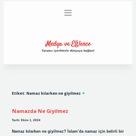
menüyü
Anasayfa
Gizlilik Politikası
Yasal Uyarı
aç
Hakkımızda
Medya ve Eğlence
Yaratıcı içeriklerle dünyaya bağlan!
Etiket:
Namaz kılarken ne giyilmez
Namazda Ne Giyilmez
Tarih: Ekim 1, 2024
Namaz kılarken ne giyilmez? İslam’da namaz için belirli bir