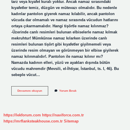
tarz veya kıyafet kuralı yoktur. Ancak namaz sırasındaki
kıyafetler temiz, düzgün ve mütevazı olmalıdır. Bu nedenle
kadınlar pantolon giyerek namaz kılabilir, ancak pantolon
vücuda dar olmamalı ve namaz sırasında vücudun hatlarını
ortaya çıkarmamalıdır. Hangi tişörtle namaz kılınmaz?
-Üzerinde canlı resimleri bulunan elbiselerle namaz kılmak
mekruhtur! Mümkünse namaz kılarken üzerinde canlı
resimleri bulunan tişört gibi kıyafetler giyilmemeli veya
üzerinde resim olmayan ve görünmeyen bir elbise giyilerek
namaz kılınmalıdır!. Pantolon ile namaz kılınır mı?
Namazda kadının elleri, yüzü ve ayakları dışında bütün
vücudu mahremdir (Mevsili, el-İhtiyar, İstanbul, ts. I, 46). Bu
sebeple vücut…
Namazda
Devamını okuyun
Yorum Bırak
Ne
Giyilmez
https://lekforum.com
https://naviforce.com.tr
https://mrflanksteakhouse.com.tr
Sitemap