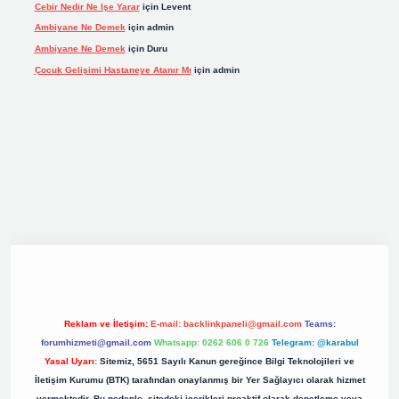
Cebir Nedir Ne Işe Yarar
için
Levent
Ambiyane Ne Demek
için
admin
Ambiyane Ne Demek
için
Duru
Çocuk Gelişimi Hastaneye Atanır Mı
için
admin
iş
elexbett.net
tulipbetgiris.org
Reklam ve İletişim:
E-mail:
backlinkpaneli@gmail.com
Teams:
forumhizmeti@gmail.com
Whatsapp: 0262 606 0 726
Telegram: @karabul
Yasal Uyarı:
Sitemiz, 5651 Sayılı Kanun gereğince Bilgi Teknolojileri ve
İletişim Kurumu (BTK) tarafından onaylanmış bir Yer Sağlayıcı olarak hizmet
vermektedir. Bu nedenle, sitedeki içerikleri proaktif olarak denetleme veya