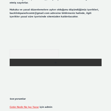
etmiş sayılırlar.
Hukuka ve yasal düzenlemelere aykırı olduğunu düşündüğünüz içerikleri,
backlinkpanelicomtr@gmail.com
adresine bildirmeniz halinde, ilgili
içerikler yasal süre içerisinde sitemizden kaldırılacaktır.
Arama
Son yorumlar
Cebir Nedir Ne Işe Yarar
için
admin