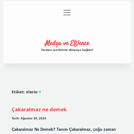
menüyü
Anasayfa
Gizlilik Politikası
Yasal Uyarı
aç
Hakkımızda
Medya ve Eğlence
Yaratıcı içeriklerle dünyaya bağlan!
Etiket:
nlerin
Çakaralmaz ne demek
Tarih: Ağustos 30, 2024
Çakaralmaz Ne Demek? Tanım Çakaralmaz, çoğu zaman