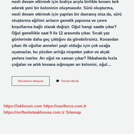
nesli devam ettirmek için kraliçe arıyla birlikte kovanı terk
ederek yeni bir koloninin oluşmasıdır. Sürü oluşturma,
nesli devam ettirmek için yapılan bir davranış olsa da, sürü
oluşturma eğilimi arıların genetik yapısına ve çevre
koşullarına bağlı olarak değişir. Oğul hangi saatte çıkar?
Oğul genellikle saat 9 ile 12 arasında çıkar. Sıcak yaz
günlerinde daha geç çıktığını da görebilirsiniz. Kovandan
çıkan ilk oğullar anneleri yaşlı olduğu için çok uzağa
uçamazlar, bu yüzden arılığa nispeten yakın ve alçak
yerlere inerler. Arı oğul ne zaman çıkar? İlkbaharda hızla
çoğalan ve artık kovana sığmayan arı kolonisi, oğul…
Ogul
Devamını okuyun
Yorum Bırak
Ne
Demek
Arı
https://lekforum.com
https://naviforce.com.tr
https://mrflanksteakhouse.com.tr
Sitemap