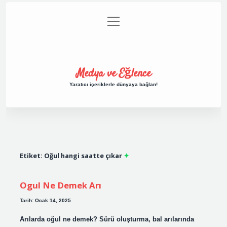
menüyü
Anasayfa
Gizlilik Politikası
Yasal Uyarı
aç
Hakkımızda
Medya ve Eğlence
Yaratıcı içeriklerle dünyaya bağlan!
Etiket:
Oğul hangi saatte çıkar
Ogul Ne Demek Arı
Tarih: Ocak 14, 2025
Arılarda oğul ne demek? Sürü oluşturma, bal arılarında