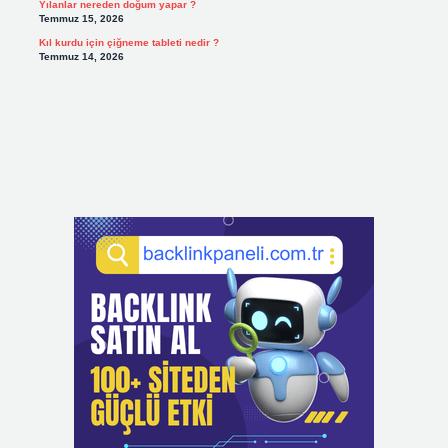
Yılanlar nereden doğum yapar ?
Temmuz 15, 2026
Kıl kurdu için çiğneme tableti nedir ?
Temmuz 14, 2026