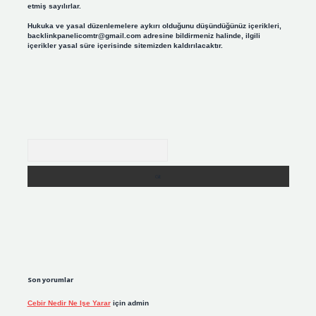
etmiş sayılırlar.
Hukuka ve yasal düzenlemelere aykırı olduğunu düşündüğünüz içerikleri,
backlinkpanelicomtr@gmail.com
adresine bildirmeniz halinde, ilgili
içerikler yasal süre içerisinde sitemizden kaldırılacaktır.
Arama
Son yorumlar
Cebir Nedir Ne Işe Yarar
için
admin