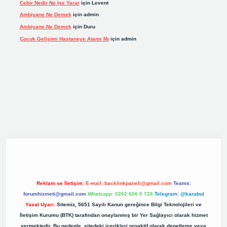
Cebir Nedir Ne Işe Yarar
için
Levent
Ambiyane Ne Demek
için
admin
Ambiyane Ne Demek
için
Duru
Çocuk Gelişimi Hastaneye Atanır Mı
için
admin
riş
elexbett.net
tulipbetgiris.org
Reklam ve İletişim:
E-mail:
backlinkpaneli@gmail.com
Teams:
forumhizmeti@gmail.com
Whatsapp: 0262 606 0 726
Telegram: @karabul
Yasal Uyarı:
Sitemiz, 5651 Sayılı Kanun gereğince Bilgi Teknolojileri ve
İletişim Kurumu (BTK) tarafından onaylanmış bir Yer Sağlayıcı olarak hizmet
vermektedir. Bu nedenle, sitedeki içerikleri proaktif olarak denetleme veya