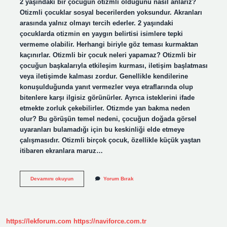
2 yaşındaki bir çocuğun otizmli olduğunu nasıl anlarız?
Otizmli çocuklar sosyal becerilerden yoksundur. Akranları
arasında yalnız olmayı tercih ederler. 2 yaşındaki
çocuklarda otizmin en yaygın belirtisi isimlere tepki
vermeme olabilir. Herhangi biriyle göz teması kurmaktan
kaçınırlar. Otizmli bir çocuk neleri yapamaz? Otizmli bir
çocuğun başkalarıyla etkileşim kurması, iletişim başlatması
veya iletişimde kalması zordur. Genellikle kendilerine
konuşulduğunda yanıt vermezler veya etraflarında olup
bitenlere karşı ilgisiz görünürler. Ayrıca isteklerini ifade
etmekte zorluk çekebilirler. Otizmde yan bakma neden
olur? Bu görüşün temel nedeni, çocuğun doğada görsel
uyaranları bulamadığı için bu keskinliği elde etmeye
çalışmasıdır. Otizmli birçok çocuk, özellikle küçük yaştan
itibaren ekranlara maruz…
2
Devamını okuyun
Yorum Bırak
Yaşındaki
Çocuğun
Otizmli
Olduğunu
Nasıl
https://lekforum.com
https://naviforce.com.tr
Anlarız