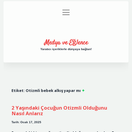
menüyü
Anasayfa
Gizlilik Politikası
Yasal Uyarı
aç
Hakkımızda
Medya ve Eğlence
Yaratıcı içeriklerle dünyaya bağlan!
Etiket:
Otizmli bebek alkış yapar mı
2 Yaşındaki Çocuğun Otizmli Olduğunu
Nasıl Anlarız
Tarih: Ocak 17, 2025