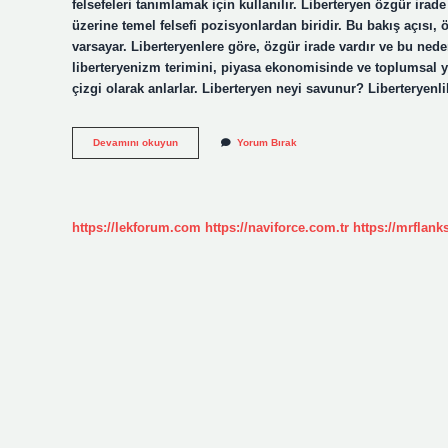
felsefeleri tanımlamak için kullanılır. Liberteryen özgür irad
üzerine temel felsefi pozisyonlardan biridir. Bu bakış açısı, ö
varsayar. Liberteryenlere göre, özgür irade vardır ve bu neden
liberteryenizm terimini, piyasa ekonomisinde ve toplumsal 
çizgi olarak anlarlar. Liberteryen neyi savunur? Liberteryen
Liberteryen
Devamını okuyun
Yorum Bırak
Düşünce
Nedir
https://lekforum.com
https://naviforce.com.tr
https://mrflan