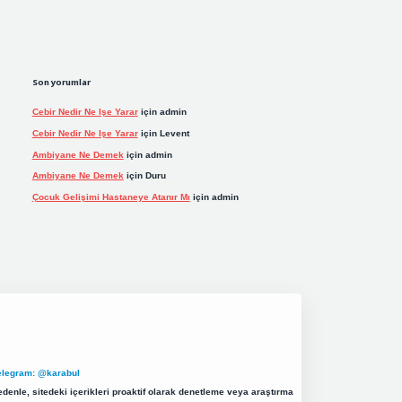
Son yorumlar
Cebir Nedir Ne Işe Yarar
için
admin
Cebir Nedir Ne Işe Yarar
için
Levent
Ambiyane Ne Demek
için
admin
Ambiyane Ne Demek
için
Duru
Çocuk Gelişimi Hastaneye Atanır Mı
için
admin
elegram: @karabul
denle, sitedeki içerikleri proaktif olarak denetleme veya araştırma