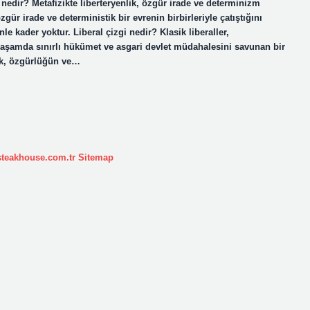
e nedir? Metafizikte liberteryenlik, özgür irade ve determinizm
zgür irade ve deterministik bir evrenin birbirleriyle çatıştığını
le kader yoktur. Liberal çizgi nedir? Klasik liberaller,
yaşamda sınırlı hükümet ve asgari devlet müdahalesini savunan bir
lik, özgürlüğün ve…
ksteakhouse.com.tr
Sitemap