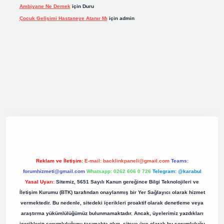
Ambiyane Ne Demek
için
Duru
Çocuk Gelişimi Hastaneye Atanır Mı
için
admin
iş
elexbett.net
tulipbetgiris.org
Reklam ve İletişim:
E-mail:
backlinkpaneli@gmail.com
Teams:
forumhizmeti@gmail.com
Whatsapp: 0262 606 0 726
Telegram: @karabul
Yasal Uyarı:
Sitemiz, 5651 Sayılı Kanun gereğince Bilgi Teknolojileri ve
İletişim Kurumu (BTK) tarafından onaylanmış bir Yer Sağlayıcı olarak hizmet
vermektedir. Bu nedenle, sitedeki içerikleri proaktif olarak denetleme veya
araştırma yükümlülüğümüz bulunmamaktadır. Ancak, üyelerimiz yazdıkları
içeriklerin sorumluluğunu taşımakta olup, siteye üye olarak bu sorumluluğu