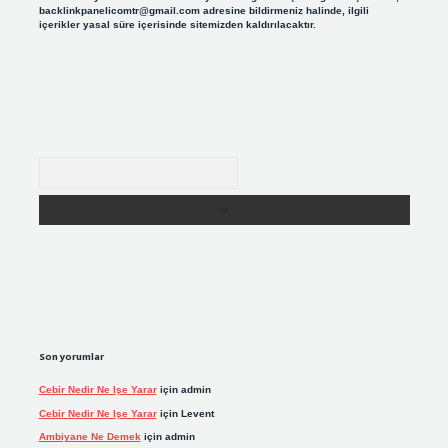
backlinkpanelicomtr@gmail.com
adresine bildirmeniz halinde, ilgili
içerikler yasal süre içerisinde sitemizden kaldırılacaktır.
Arama
Son yorumlar
Cebir Nedir Ne Işe Yarar
için
admin
Cebir Nedir Ne Işe Yarar
için
Levent
Ambiyane Ne Demek
için
admin