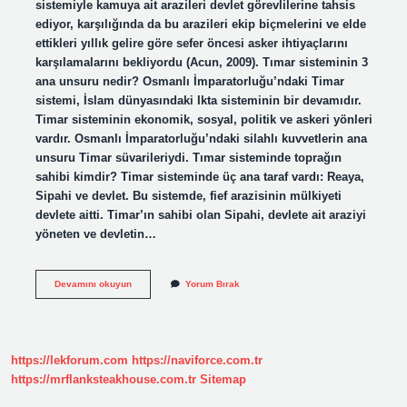
sistemiyle kamuya ait arazileri devlet görevlilerine tahsis
ediyor, karşılığında da bu arazileri ekip biçmelerini ve elde
ettikleri yıllık gelire göre sefer öncesi asker ihtiyaçlarını
karşılamalarını bekliyordu (Acun, 2009). Tımar sisteminin 3
ana unsuru nedir? Osmanlı İmparatorluğu’ndaki Timar
sistemi, İslam dünyasındaki Ikta sisteminin bir devamıdır.
Timar sisteminin ekonomik, sosyal, politik ve askeri yönleri
vardır. Osmanlı İmparatorluğu’ndaki silahlı kuvvetlerin ana
unsuru Timar süvarileriydi. Tımar sisteminde toprağın
sahibi kimdir? Timar sisteminde üç ana taraf vardı: Reaya,
Sipahi ve devlet. Bu sistemde, fief arazisinin mülkiyeti
devlete aitti. Timar’ın sahibi olan Sipahi, devlete ait araziyi
yöneten ve devletin…
Osmanlı
Devamını okuyun
Yorum Bırak
Devletinde
Tımar
Sistemi
Nedir
https://lekforum.com
https://naviforce.com.tr
https://mrflanksteakhouse.com.tr
Sitemap