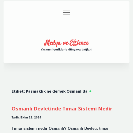
menüyü
Anasayfa
Gizlilik Politikası
Yasal Uyarı
aç
Hakkımızda
Medya ve Eğlence
Yaratıcı içeriklerle dünyaya bağlan!
Etiket:
Pasmaklik ne demek Osmanlıda
Osmanlı Devletinde Tımar Sistemi Nedir
Tarih: Ekim 22, 2024
Tımar sistemi nedir Osmanlı? Osmanlı Devleti, tımar