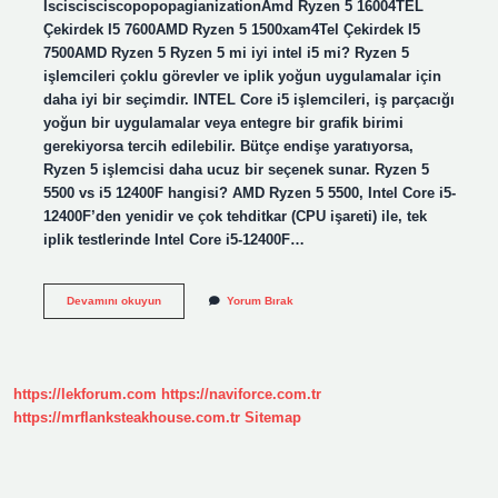
IsciscisciscopopopagianizationAmd Ryzen 5 16004TEL
Çekirdek I5 7600AMD Ryzen 5 1500xam4Tel Çekirdek I5
7500AMD Ryzen 5 Ryzen 5 mi iyi intel i5 mi? Ryzen 5
işlemcileri çoklu görevler ve iplik yoğun uygulamalar için
daha iyi bir seçimdir. INTEL Core i5 işlemcileri, iş parçacığı
yoğun bir uygulamalar veya entegre bir grafik birimi
gerekiyorsa tercih edilebilir. Bütçe endişe yaratıyorsa,
Ryzen 5 işlemcisi daha ucuz bir seçenek sunar. Ryzen 5
5500 vs i5 12400F hangisi? AMD Ryzen 5 5500, Intel Core i5-
12400F’den yenidir ve çok tehditkar (CPU işareti) ile, tek
iplik testlerinde Intel Core i5-12400F…
Ryzen
Devamını okuyun
Yorum Bırak
5
5500
Intel
Karşılığı
Nedir
https://lekforum.com
https://naviforce.com.tr
https://mrflanksteakhouse.com.tr
Sitemap