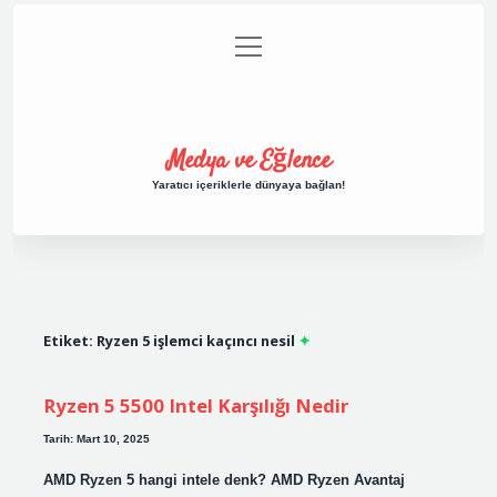
menüyü
Anasayfa
Gizlilik Politikası
Yasal Uyarı
aç
Hakkımızda
Medya ve Eğlence
Yaratıcı içeriklerle dünyaya bağlan!
Etiket:
Ryzen 5 işlemci kaçıncı nesil
Ryzen 5 5500 Intel Karşılığı Nedir
Tarih: Mart 10, 2025
AMD Ryzen 5 hangi intele denk? AMD Ryzen Avantaj