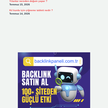
Yılanlar nereden doğum yapar ?
Temmuz 15, 2026
Kıl kurdu için çiğneme tableti nedir ?
Temmuz 14, 2026