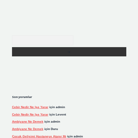
Arama
Son yorumlar
Cebir Nedir Ne Işe Yarar
için
admin
Cebir Nedir Ne Işe Yarar
için
Levent
Ambiyane Ne Demek
için
admin
Ambiyane Ne Demek
için
Duru
Çocuk Gelişimi Hastaneye Atanır Mı
için
admin