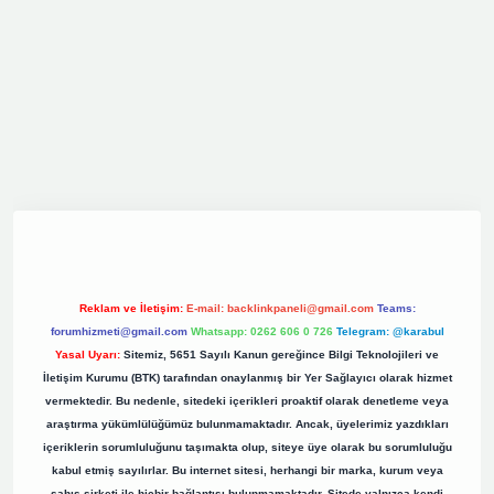
iş
elexbett.net
tulipbetgiris.org
Reklam ve İletişim:
E-mail:
backlinkpaneli@gmail.com
Teams:
forumhizmeti@gmail.com
Whatsapp: 0262 606 0 726
Telegram: @karabul
Yasal Uyarı:
Sitemiz, 5651 Sayılı Kanun gereğince Bilgi Teknolojileri ve
İletişim Kurumu (BTK) tarafından onaylanmış bir Yer Sağlayıcı olarak hizmet
vermektedir. Bu nedenle, sitedeki içerikleri proaktif olarak denetleme veya
araştırma yükümlülüğümüz bulunmamaktadır. Ancak, üyelerimiz yazdıkları
içeriklerin sorumluluğunu taşımakta olup, siteye üye olarak bu sorumluluğu
kabul etmiş sayılırlar. Bu internet sitesi, herhangi bir marka, kurum veya
şahıs şirketi ile hiçbir bağlantısı bulunmamaktadır. Sitede yalnızca kendi