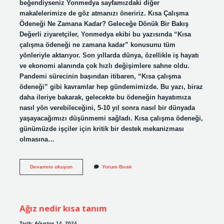
beğendiyseniz Yonmedya sayfamızdaki diğer
makalelerimize de göz atmanızı öneririz. Kısa Çalışma
Ödeneği Ne Zamana Kadar? Geleceğe Dönük Bir Bakış
Değerli ziyaretçiler, Yonmedya ekibi bu yazısında “Kısa
çalışma ödeneği ne zamana kadar” konusunu tüm
yönleriyle aktarıyor. Son yıllarda dünya, özellikle iş hayatı
ve ekonomi alanında çok hızlı değişimlere sahne oldu.
Pandemi sürecinin başından itibaren, “Kısa çalışma
ödeneği” gibi kavramlar hep gündemimizde. Bu yazı, biraz
daha ileriye bakarak, gelecekte bu ödeneğin hayatımıza
nasıl yön verebileceğini, 5-10 yıl sonra nasıl bir dünyada
yaşayacağımızı düşünmemi sağladı. Kısa çalışma ödeneği,
günümüzde işçiler için kritik bir destek mekanizması
olmasına…
Kısa
Devamını okuyun
Yorum Bırak
çalışma
ödeneği
ne
zamana
kadar
Ağız nedir kısa tanım
?
Tarih: Ağustos 14, 2024