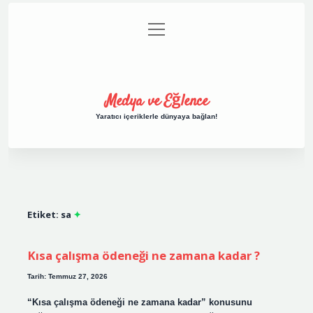
menüyü
Anasayfa
Gizlilik Politikası
Yasal Uyarı
aç
Hakkımızda
Medya ve Eğlence
Yaratıcı içeriklerle dünyaya bağlan!
Etiket:
sa
Kısa çalışma ödeneği ne zamana kadar ?
Tarih: Temmuz 27, 2026
“Kısa çalışma ödeneği ne zamana kadar” konusunu