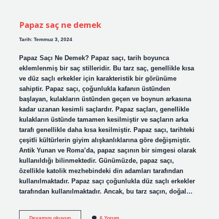
demek
Papaz saç ne demek
Tarih: Temmuz 3, 2024
Papaz Saçı Ne Demek? Papaz saçı, tarih boyunca
eklemlenmiş bir saç stilleridir. Bu tarz saç, genellikle kısa
ve düz saçlı erkekler için karakteristik bir görünüme
sahiptir. Papaz saçı, çoğunlukla kafanın üstünden
başlayan, kulakların üstünden geçen ve boynun arkasına
kadar uzanan kesimli saçlardır. Papaz saçları, genellikle
kulakların üstünde tamamen kesilmiştir ve saçların arka
tarafı genellikle daha kısa kesilmiştir. Papaz saçı, tarihteki
çeşitli kültürlerin giyim alışkanlıklarına göre değişmiştir.
Antik Yunan ve Roma’da, papaz saçının bir simgesi olarak
kullanıldığı bilinmektedir. Günümüzde, papaz saçı,
özellikle katolik mezhebindeki din adamları tarafından
kullanılmaktadır. Papaz saçı çoğunlukla düz saçlı erkekler
tarafından kullanılmaktadır. Ancak, bu tarz saçın, doğal…
Papaz
Devamını okuyun
6 Yorum