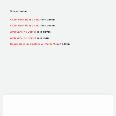
Son yorumlar
Cebir Nedir Ne Işe Yarar
için
admin
Cebir Nedir Ne Işe Yarar
için
Levent
Ambiyane Ne Demek
için
admin
Ambiyane Ne Demek
için
Duru
Çocuk Gelişimi Hastaneye Atanır Mı
için
admin
xbett.net
tulipbetgiris.org