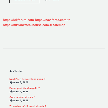
saç
ne
demek
https://lekforum.com
https://naviforce.com.tr
https://mrflanksteakhouse.com.tr
Sitemap
Sidebar
Son Yazılar
Niğde’den hediyelik ne alınır ?
Ağustos 8, 2026
Burun geni kimden gelir ?
Ağustos 4, 2026
Arev ismi ne demek ?
Ağustos 4, 2026
Zil sesine müzik nasıl eklenir ?