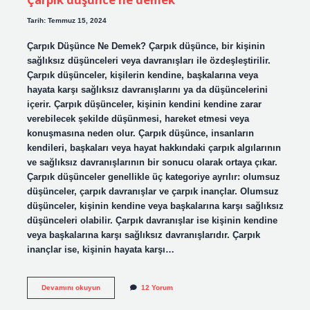
Tarih: Temmuz 15, 2024
Çarpık Düşünce Ne Demek? Çarpık düşünce, bir kişinin
sağlıksız düşünceleri veya davranışları ile özdeşleştirilir.
Çarpık düşünceler, kişilerin kendine, başkalarına veya
hayata karşı sağlıksız davranışlarını ya da düşüncelerini
içerir. Çarpık düşünceler, kişinin kendini kendine zarar
verebilecek şekilde düşünmesi, hareket etmesi veya
konuşmasına neden olur. Çarpık düşünce, insanların
kendileri, başkaları veya hayat hakkındaki çarpık algılarının
ve sağlıksız davranışlarının bir sonucu olarak ortaya çıkar.
Çarpık düşünceler genellikle üç kategoriye ayrılır: olumsuz
düşünceler, çarpık davranışlar ve çarpık inançlar. Olumsuz
düşünceler, kişinin kendine veya başkalarına karşı sağlıksız
düşünceleri olabilir. Çarpık davranışlar ise kişinin kendine
veya başkalarına karşı sağlıksız davranışlarıdır. Çarpık
inançlar ise, kişinin hayata karşı…
Çarpık
Devamını okuyun
12 Yorum
düşünce
ne