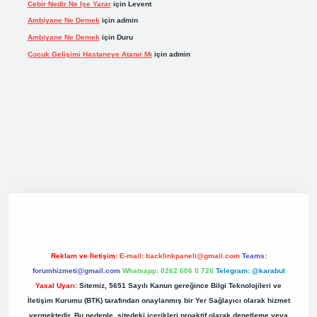
Cebir Nedir Ne Işe Yarar
için
Levent
Ambiyane Ne Demek
için
admin
Ambiyane Ne Demek
için
Duru
Çocuk Gelişimi Hastaneye Atanır Mı
için
admin
org
Reklam ve İletişim:
E-mail:
backlinkpaneli@gmail.com
Teams:
forumhizmeti@gmail.com
Whatsapp: 0262 606 0 726
Telegram: @karabul
Yasal Uyarı:
Sitemiz, 5651 Sayılı Kanun gereğince Bilgi Teknolojileri ve
İletişim Kurumu (BTK) tarafından onaylanmış bir Yer Sağlayıcı olarak hizmet
vermektedir. Bu nedenle, sitedeki içerikleri proaktif olarak denetleme veya