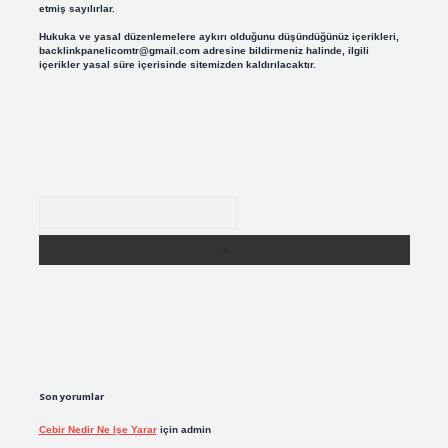
etmiş sayılırlar.
Hukuka ve yasal düzenlemelere aykırı olduğunu düşündüğünüz içerikleri,
backlinkpanelicomtr@gmail.com
adresine bildirmeniz halinde, ilgili
içerikler yasal süre içerisinde sitemizden kaldırılacaktır.
Arama
Son yorumlar
Cebir Nedir Ne Işe Yarar
için
admin