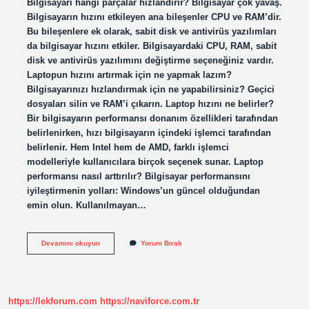
Bilgisayarı hangi parçalar hızlandırır? Bilgisayar çok yavaş.
Bilgisayarın hızını etkileyen ana bileşenler CPU ve RAM’dir.
Bu bileşenlere ek olarak, sabit disk ve antivirüs yazılımları
da bilgisayar hızını etkiler. Bilgisayardaki CPU, RAM, sabit
disk ve antivirüs yazılımını değiştirme seçeneğiniz vardır.
Laptopun hızını artırmak için ne yapmak lazım?
Bilgisayarınızı hızlandırmak için ne yapabilirsiniz? Geçici
dosyaları silin ve RAM’i çıkarın. Laptop hızını ne belirler?
Bir bilgisayarın performansı donanım özellikleri tarafından
belirlenirken, hızı bilgisayarın içindeki işlemci tarafından
belirlenir. Hem Intel hem de AMD, farklı işlemci
modelleriyle kullanıcılara birçok seçenek sunar. Laptop
performansı nasıl arttırılır? Bilgisayar performansını
iyileştirmenin yolları: Windows’un güncel olduğundan
emin olun. Kullanılmayan…
Laptop
Devamını okuyun
Yorum Bırak
Hızlandırmak
Için
Hangi
Parça
Değişmeli
https://lekforum.com
https://naviforce.com.tr