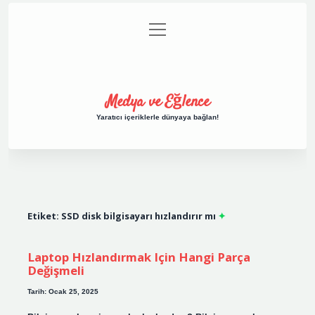
menüyü
Anasayfa
Gizlilik Politikası
Yasal Uyarı
aç
Hakkımızda
Medya ve Eğlence
Yaratıcı içeriklerle dünyaya bağlan!
Etiket:
SSD disk bilgisayarı hızlandırır mı
Laptop Hızlandırmak Için Hangi Parça
Değişmeli
Tarih: Ocak 25, 2025