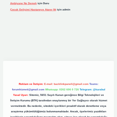
Ambiyane Ne Demek
için
Duru
Çocuk Gelişimi Hastaneye Atanır Mı
için
admin
iş
elexbett.net
tulipbetgiris.org
Reklam ve İletişim:
E-mail:
backlinkpaneli@gmail.com
Teams:
forumhizmeti@gmail.com
Whatsapp: 0262 606 0 726
Telegram: @karabul
Yasal Uyarı:
Sitemiz, 5651 Sayılı Kanun gereğince Bilgi Teknolojileri ve
İletişim Kurumu (BTK) tarafından onaylanmış bir Yer Sağlayıcı olarak hizmet
vermektedir. Bu nedenle, sitedeki içerikleri proaktif olarak denetleme veya
araştırma yükümlülüğümüz bulunmamaktadır. Ancak, üyelerimiz yazdıkları
içeriklerin sorumluluğunu taşımakta olup, siteye üye olarak bu sorumluluğu