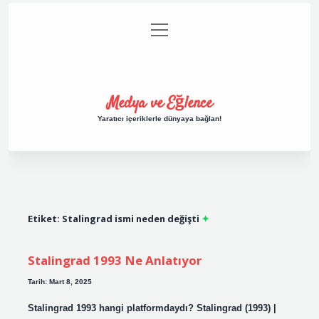
menüyü
Anasayfa
Gizlilik Politikası
Yasal Uyarı
aç
Hakkımızda
Medya ve Eğlence
Yaratıcı içeriklerle dünyaya bağlan!
Etiket:
Stalingrad ismi neden değişti
Stalingrad 1993 Ne Anlatıyor
Tarih: Mart 8, 2025
Stalingrad 1993 hangi platformdaydı? Stalingrad (1993) |