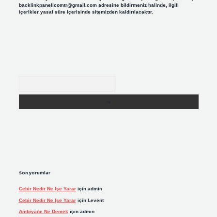
backlinkpanelicomtr@gmail.com
adresine bildirmeniz halinde, ilgili
içerikler yasal süre içerisinde sitemizden kaldırılacaktır.
Arama
Son yorumlar
Cebir Nedir Ne Işe Yarar
için
admin
Cebir Nedir Ne Işe Yarar
için
Levent
Ambiyane Ne Demek
için
admin