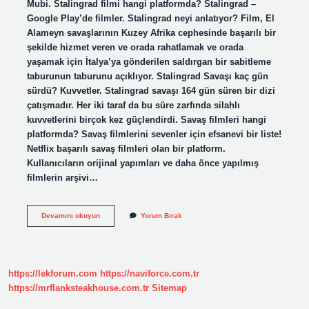
Mubi. Stalingrad filmi hangi platformda? Stalingrad –
Google Play’de filmler. Stalingrad neyi anlatıyor? Film, El
Alameyn savaşlarının Kuzey Afrika cephesinde başarılı bir
şekilde hizmet veren ve orada rahatlamak ve orada
yaşamak için İtalya’ya gönderilen saldırgan bir sabitleme
taburunun taburunu açıklıyor. Stalingrad Savaşı kaç gün
sürdü? Kuvvetler. Stalingrad savaşı 164 gün süren bir dizi
çatışmadır. Her iki taraf da bu süre zarfında silahlı
kuvvetlerini birçok kez güçlendirdi. Savaş filmleri hangi
platformda? Savaş filmlerini sevenler için efsanevi bir liste!
Netflix başarılı savaş filmleri olan bir platform.
Kullanıcıların orijinal yapımları ve daha önce yapılmış
filmlerin arşivi…
Stalingrad
Devamını okuyun
Yorum Bırak
1993
Ne
Anlatıyor
https://lekforum.com
https://naviforce.com.tr
https://mrflanksteakhouse.com.tr
Sitemap