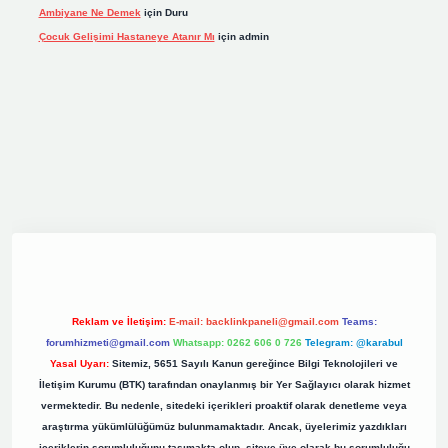
Ambiyane Ne Demek
için
Duru
Çocuk Gelişimi Hastaneye Atanır Mı
için
admin
iş
elexbett.net
tulipbetgiris.org
Reklam ve İletişim:
E-mail:
backlinkpaneli@gmail.com
Teams:
forumhizmeti@gmail.com
Whatsapp: 0262 606 0 726
Telegram: @karabul
Yasal Uyarı:
Sitemiz, 5651 Sayılı Kanun gereğince Bilgi Teknolojileri ve
İletişim Kurumu (BTK) tarafından onaylanmış bir Yer Sağlayıcı olarak hizmet
vermektedir. Bu nedenle, sitedeki içerikleri proaktif olarak denetleme veya
araştırma yükümlülüğümüz bulunmamaktadır. Ancak, üyelerimiz yazdıkları
içeriklerin sorumluluğunu taşımakta olup, siteye üye olarak bu sorumluluğu