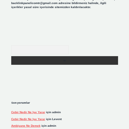
backlinkpanelicomtr@gmail.com
adresine bildirmeniz halinde, ilgili
içerikler yasal süre içerisinde sitemizden kaldırılacaktır.
Arama
Son yorumlar
Cebir Nedir Ne Işe Yarar
için
admin
Cebir Nedir Ne Işe Yarar
için
Levent
Ambiyane Ne Demek
için
admin