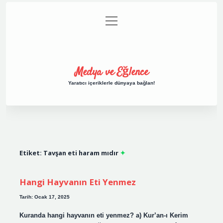
menüyü
Anasayfa
Gizlilik Politikası
Yasal Uyarı
aç
Hakkımızda
Medya ve Eğlence
Yaratıcı içeriklerle dünyaya bağlan!
Etiket:
Tavşan eti haram mıdır
Hangi Hayvanın Eti Yenmez
Tarih: Ocak 17, 2025
Kuranda hangi hayvanın eti yenmez? a) Kur’an-ı Kerim