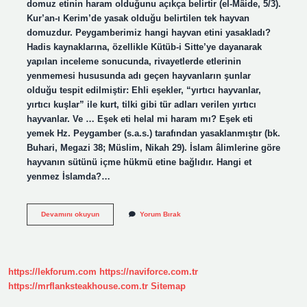
domuz etinin haram olduğunu açıkça belirtir (el-Mâide, 5/3).
Kur’an-ı Kerim’de yasak olduğu belirtilen tek hayvan
domuzdur. Peygamberimiz hangi hayvan etini yasakladı?
Hadis kaynaklarına, özellikle Kütüb-i Sitte’ye dayanarak
yapılan inceleme sonucunda, rivayetlerde etlerinin
yenmemesi hususunda adı geçen hayvanların şunlar
olduğu tespit edilmiştir: Ehli eşekler, “yırtıcı hayvanlar,
yırtıcı kuşlar” ile kurt, tilki gibi tür adları verilen yırtıcı
hayvanlar. Ve … Eşek eti helal mi haram mı? Eşek eti
yemek Hz. Peygamber (s.a.s.) tarafından yasaklanmıştır (bk.
Buhari, Megazi 38; Müslim, Nikah 29). İslam âlimlerine göre
hayvanın sütünü içme hükmü etine bağlıdır. Hangi et
yenmez İslamda?…
Hangi
Devamını okuyun
Yorum Bırak
Hayvanın
Eti
Yenmez
https://lekforum.com
https://naviforce.com.tr
https://mrflanksteakhouse.com.tr
Sitemap