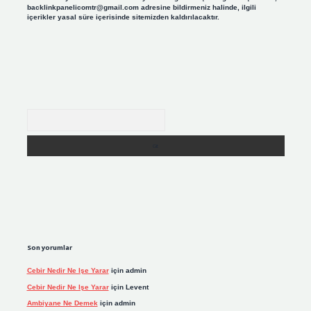
backlinkpanelicomtr@gmail.com
adresine bildirmeniz halinde, ilgili
içerikler yasal süre içerisinde sitemizden kaldırılacaktır.
Arama
Son yorumlar
Cebir Nedir Ne Işe Yarar
için
admin
Cebir Nedir Ne Işe Yarar
için
Levent
Ambiyane Ne Demek
için
admin