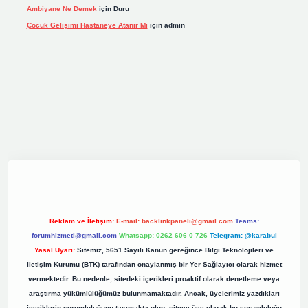
Ambiyane Ne Demek
için
Duru
Çocuk Gelişimi Hastaneye Atanır Mı
için
admin
riş
elexbett.net
tulipbetgiris.org
Reklam ve İletişim:
E-mail:
backlinkpaneli@gmail.com
Teams:
forumhizmeti@gmail.com
Whatsapp: 0262 606 0 726
Telegram: @karabul
Yasal Uyarı:
Sitemiz, 5651 Sayılı Kanun gereğince Bilgi Teknolojileri ve
İletişim Kurumu (BTK) tarafından onaylanmış bir Yer Sağlayıcı olarak hizmet
vermektedir. Bu nedenle, sitedeki içerikleri proaktif olarak denetleme veya
araştırma yükümlülüğümüz bulunmamaktadır. Ancak, üyelerimiz yazdıkları
içeriklerin sorumluluğunu taşımakta olup, siteye üye olarak bu sorumluluğu