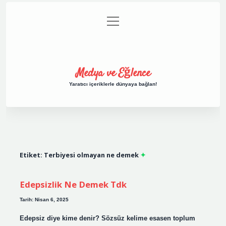
menüyü
Anasayfa
Gizlilik Politikası
Yasal Uyarı
aç
Hakkımızda
Medya ve Eğlence
Yaratıcı içeriklerle dünyaya bağlan!
Etiket:
Terbiyesi olmayan ne demek
Edepsizlik Ne Demek Tdk
Tarih: Nisan 6, 2025
Edepsiz diye kime denir? Sözsüz kelime esasen toplum