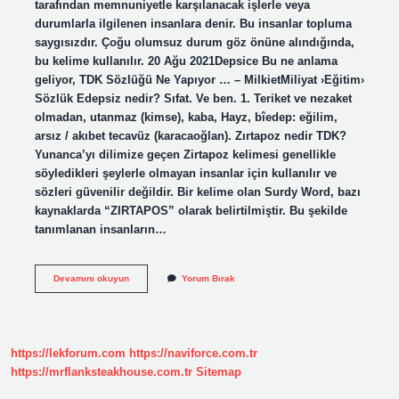
tarafından memnuniyetle karşılanacak işlerle veya
durumlarla ilgilenen insanlara denir. Bu insanlar topluma
saygısızdır. Çoğu olumsuz durum göz önüne alındığında,
bu kelime kullanılır. 20 Ağu 2021Depsice Bu ne anlama
geliyor, TDK Sözlüğü Ne Yapıyor … – MilkietMiliyat ›Eğitim›
Sözlük Edepsiz nedir? Sıfat. Ve ben. 1. Teriket ve nezaket
olmadan, utanmaz (kimse), kaba, Hayz, bîedep: eğilim,
arsız / akıbet tecavüz (karacaoğlan). Zırtapoz nedir TDK?
Yunanca’yı dilimize geçen Zirtapoz kelimesi genellikle
söyledikleri şeylerle olmayan insanlar için kullanılır ve
sözleri güvenilir değildir. Bir kelime olan Surdy Word, bazı
kaynaklarda “ZIRTAPOS” olarak belirtilmiştir. Bu şekilde
tanımlanan insanların…
Edepsizlik
Devamını okuyun
Yorum Bırak
Ne
Demek
Tdk
https://lekforum.com
https://naviforce.com.tr
https://mrflanksteakhouse.com.tr
Sitemap