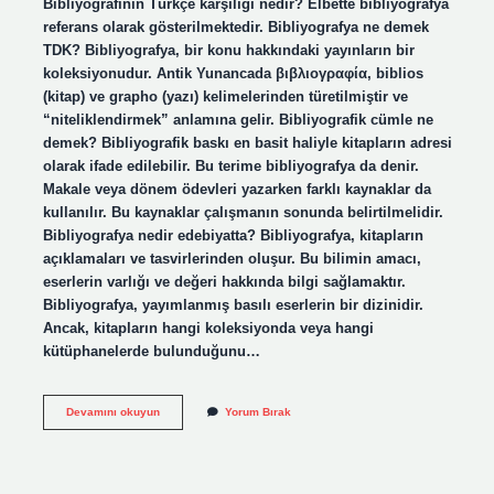
Bibliyografinin Türkçe karşılığı nedir? Elbette bibliyografya
referans olarak gösterilmektedir. Bibliyografya ne demek
TDK? Bibliyografya, bir konu hakkındaki yayınların bir
koleksiyonudur. Antik Yunancada βιβλιογραφία, biblios
(kitap) ve grapho (yazı) kelimelerinden türetilmiştir ve
“niteliklendirmek” anlamına gelir. Bibliyografik cümle ne
demek? Bibliyografik baskı en basit haliyle kitapların adresi
olarak ifade edilebilir. Bu terime bibliyografya da denir.
Makale veya dönem ödevleri yazarken farklı kaynaklar da
kullanılır. Bu kaynaklar çalışmanın sonunda belirtilmelidir.
Bibliyografya nedir edebiyatta? Bibliyografya, kitapların
açıklamaları ve tasvirlerinden oluşur. Bu bilimin amacı,
eserlerin varlığı ve değeri hakkında bilgi sağlamaktır.
Bibliyografya, yayımlanmış basılı eserlerin bir dizinidir.
Ancak, kitapların hangi koleksiyonda veya hangi
kütüphanelerde bulunduğunu…
Bibliyografi
Devamını okuyun
Yorum Bırak
Sözcüğünün
Türkçe
Karşılığı
Nedir