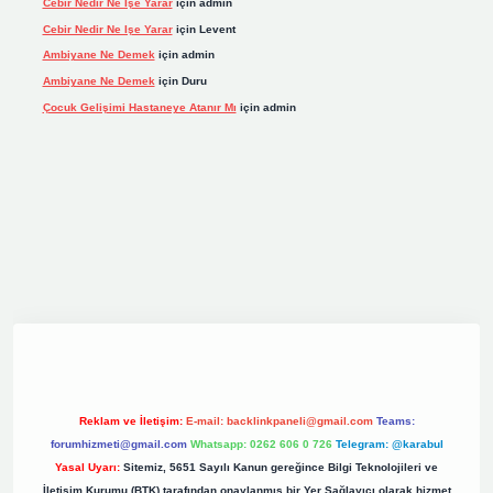
Cebir Nedir Ne Işe Yarar
için
admin
Cebir Nedir Ne Işe Yarar
için
Levent
Ambiyane Ne Demek
için
admin
Ambiyane Ne Demek
için
Duru
Çocuk Gelişimi Hastaneye Atanır Mı
için
admin
iş
elexbett.net
tulipbetgiris.org
Reklam ve İletişim:
E-mail:
backlinkpaneli@gmail.com
Teams:
forumhizmeti@gmail.com
Whatsapp: 0262 606 0 726
Telegram: @karabul
Yasal Uyarı:
Sitemiz, 5651 Sayılı Kanun gereğince Bilgi Teknolojileri ve
İletişim Kurumu (BTK) tarafından onaylanmış bir Yer Sağlayıcı olarak hizmet