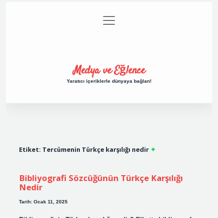
menüyü
Anasayfa
Gizlilik Politikası
Yasal Uyarı
aç
Hakkımızda
Medya ve Eğlence
Yaratıcı içeriklerle dünyaya bağlan!
Etiket:
Tercümenin Türkçe karşılığı nedir
Bibliyografi Sözcüğünün Türkçe Karşılığı
Nedir
Tarih: Ocak 11, 2025