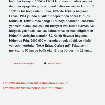
bağlı bir kazaydı. 1904’te ERBAA nüfusunun etnik ve dini
dağılımı aşağıdaki gibidir. Tokat Erbaa ne zaman kuruldu?
1872’de bir bölge olan Erbaa, 1892’de Tokat’a bağlandı.
Erbaa, 1944 yılında büyük bir depremden sonra kuruldu.
Nüfus 60. Tokat Erbaa hangi Türk boyundandır? Erbaa’nın
yerleşim olarak çok eski bir hikayesi var. Kelkit Havzası ve
bölgesi, yakındaki kazılar, kalıntılar ve tarihsel bilgilerden
Hititer’in yerleşim alanıdır. BC Kelkit Havzası boyunca
Hititer ve Frig. 2000-600 yıllarında birçok büyük ve küçük
yerleşim kurdular. Tokat Erbaa Çerkez mi? Tokat şehir
merkezine 95 km ve bağlı olan Erbaa bölgesinin 12 km…
Erbaa
Devamını okuyun
Yorum Bırak
Ne
Zaman
Tokata
Bağlandı
https://lekforum.com
https://naviforce.com.tr
https://mrflanksteakhouse.com.tr
Sitemap