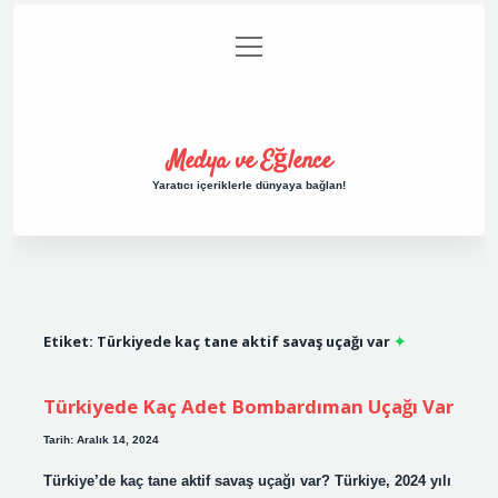
menüyü
Anasayfa
Gizlilik Politikası
Yasal Uyarı
aç
Hakkımızda
Medya ve Eğlence
Yaratıcı içeriklerle dünyaya bağlan!
Etiket:
Türkiyede kaç tane aktif savaş uçağı var
Türkiyede Kaç Adet Bombardıman Uçağı Var
Tarih: Aralık 14, 2024
Türkiye’de kaç tane aktif savaş uçağı var? Türkiye, 2024 yılı