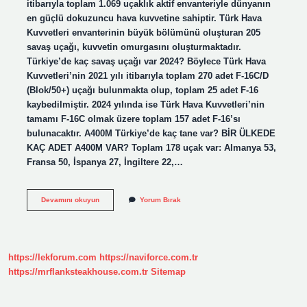
itibarıyla toplam 1.069 uçaklık aktif envanteriyle dünyanın
en güçlü dokuzuncu hava kuvvetine sahiptir. Türk Hava
Kuvvetleri envanterinin büyük bölümünü oluşturan 205
savaş uçağı, kuvvetin omurgasını oluşturmaktadır.
Türkiye’de kaç savaş uçağı var 2024? Böylece Türk Hava
Kuvvetleri’nin 2021 yılı itibarıyla toplam 270 adet F-16C/D
(Blok/50+) uçağı bulunmakta olup, toplam 25 adet F-16
kaybedilmiştir. 2024 yılında ise Türk Hava Kuvvetleri’nin
tamamı F-16C olmak üzere toplam 157 adet F-16’sı
bulunacaktır. A400M Türkiye’de kaç tane var? BİR ÜLKEDE
KAÇ ADET A400M VAR? Toplam 178 uçak var: Almanya 53,
Fransa 50, İspanya 27, İngiltere 22,…
Türkiyede
Devamını okuyun
Yorum Bırak
Kaç
Adet
Bombardıman
Uçağı
Var
https://lekforum.com
https://naviforce.com.tr
https://mrflanksteakhouse.com.tr
Sitemap