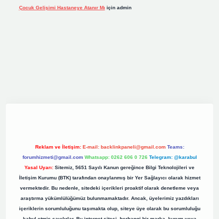
Çocuk Gelişimi Hastaneye Atanır Mı
için
admin
riş
elexbett.net
tulipbetgiris.org
Reklam ve İletişim:
E-mail:
backlinkpaneli@gmail.com
Teams:
forumhizmeti@gmail.com
Whatsapp: 0262 606 0 726
Telegram: @karabul
Yasal Uyarı:
Sitemiz, 5651 Sayılı Kanun gereğince Bilgi Teknolojileri ve
İletişim Kurumu (BTK) tarafından onaylanmış bir Yer Sağlayıcı olarak hizmet
vermektedir. Bu nedenle, sitedeki içerikleri proaktif olarak denetleme veya
araştırma yükümlülüğümüz bulunmamaktadır. Ancak, üyelerimiz yazdıkları
içeriklerin sorumluluğunu taşımakta olup, siteye üye olarak bu sorumluluğu
kabul etmiş sayılırlar. Bu internet sitesi, herhangi bir marka, kurum veya