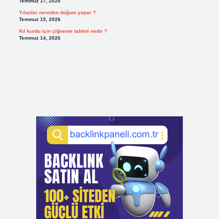
Temmuz 17, 2026
Yılanlar nereden doğum yapar ?
Temmuz 15, 2026
Kıl kurdu için çiğneme tableti nedir ?
Temmuz 14, 2026