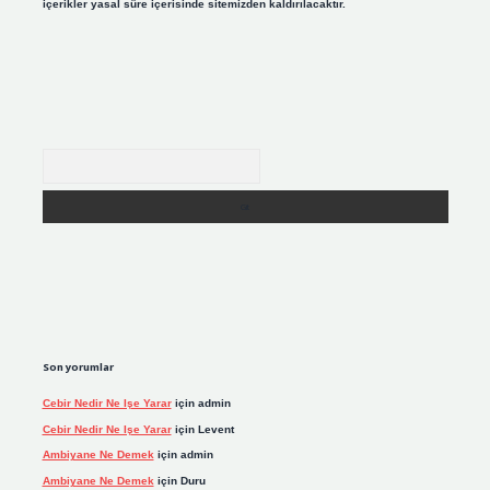
içerikler yasal süre içerisinde sitemizden kaldırılacaktır.
Arama
Son yorumlar
Cebir Nedir Ne Işe Yarar
için
admin
Cebir Nedir Ne Işe Yarar
için
Levent
Ambiyane Ne Demek
için
admin
Ambiyane Ne Demek
için
Duru