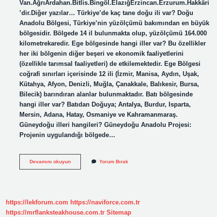
Van.AğrıArdahan.Bitlis.Bingöl.ElazığErzincan.Erzurum.Hakkâri
’dir.Diğer yazılar… Türkiye’de kaç tane doğu ili var? Doğu
Anadolu Bölgesi, Türkiye’nin yüzölçümü bakımından en büyük
bölgesidir. Bölgede 14 il bulunmakta olup, yüzölçümü 164.000
kilometrekaredir. Ege bölgesinde hangi iller var? Bu özellikler
her iki bölgenin diğer beşeri ve ekonomik faaliyetlerini
(özellikle tarımsal faaliyetleri) de etkilemektedir. Ege Bölgesi
coğrafi sınırları içerisinde 12 ili (İzmir, Manisa, Aydın, Uşak,
Kütahya, Afyon, Denizli, Muğla, Çanakkale, Balıkesir, Bursa,
Bilecik) barındıran alanlar bulunmaktadır. Batı bölgesinde
hangi iller var? Batıdan Doğuya; Antalya, Burdur, Isparta,
Mersin, Adana, Hatay, Osmaniye ve Kahramanmaraş.
Güneydoğu illeri hangileri? Güneydoğu Anadolu Projesi:
Projenin uygulandığı bölgede…
Doğu
Devamını okuyun
Yorum Bırak
Bölgesinde
Hangi
Iller
Vardır
https://lekforum.com
https://naviforce.com.tr
https://mrflanksteakhouse.com.tr
Sitemap