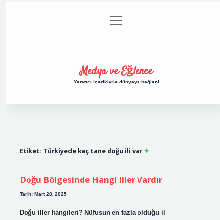
menüyü
Anasayfa
Gizlilik Politikası
Yasal Uyarı
aç
Hakkımızda
Medya ve Eğlence
Yaratıcı içeriklerle dünyaya bağlan!
Etiket:
Türkiyede kaç tane doğu ili var
Doğu Bölgesinde Hangi Iller Vardır
Tarih: Mart 28, 2025
Doğu iller hangileri? Nüfusun en fazla olduğu il