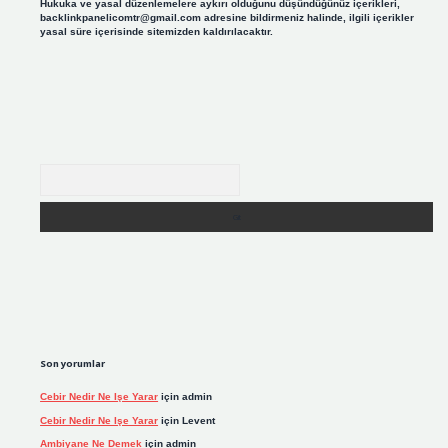
Hukuka ve yasal düzenlemelere aykırı olduğunu düşündüğünüz içerikleri,
backlinkpanelicomtr@gmail.com
adresine bildirmeniz halinde, ilgili içerikler
yasal süre içerisinde sitemizden kaldırılacaktır.
Arama
Son yorumlar
Cebir Nedir Ne Işe Yarar
için
admin
Cebir Nedir Ne Işe Yarar
için
Levent
Ambiyane Ne Demek
için
admin