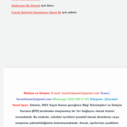
Ambiyane Ne Demek
için
Duru
Çocuk Gelişimi Hastaneye Atanır Mı
için
admin
iş
elexbett.net
tulipbetgiris.org
Reklam ve İletişim:
E-mail:
backlinkpaneli@gmail.com
Teams:
forumhizmeti@gmail.com
Whatsapp: 0262 606 0 726
Telegram: @karabul
Yasal Uyarı:
Sitemiz, 5651 Sayılı Kanun gereğince Bilgi Teknolojileri ve İletişim
Kurumu (BTK) tarafından onaylanmış bir Yer Sağlayıcı olarak hizmet
vermektedir. Bu nedenle, sitedeki içerikleri proaktif olarak denetleme veya
araştırma yükümlülüğümüz bulunmamaktadır. Ancak, üyelerimiz yazdıkları