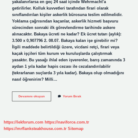
yakalanırlarsa en geç 24 saat içinde Wehrmacht’a
getirilirler. Kolluk kuvvetleri tarafından firari olarak
sınıflandırılan kişiler askerlik bürosuna teslim edilmelidir.
Yoklama çağrısından kaçanlar, askerlik hizmeti başvuru
sürecinden sonraki ilk görevlendirme tarihinde askere
alınacaktır. Bakaya ücreti ne kadar? Ek ücret tutarı (aylık):
3.500 x 0,907796 2. 08.07. Bakaya kalan işe girebilir mi?
İlgili maddede belirtildiği üzere, vicdani retçi, firari veya
kaçak işçileri tüm kurum ve kuruluşlarda çalıştırmak
yasaktır. Bu yasağı ihlal eden işverenler, barış zamanında 3
aydan 1 yıla kadar hapis cezası ile cezalandırılabilir
(tekrarlanan suçlarda 3 yıla kadar). Bakaya olup olmadığını
nasıl öğrenirim? Milli…
Bakaya
Devamını okuyun
Yorum Bırak
Kalmak
Ne
Demek
https://lekforum.com
https://naviforce.com.tr
https://mrflanksteakhouse.com.tr
Sitemap