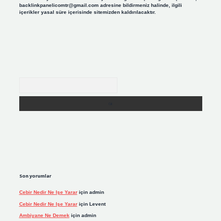
backlinkpanelicomtr@gmail.com
adresine bildirmeniz halinde, ilgili
içerikler yasal süre içerisinde sitemizden kaldırılacaktır.
Arama
Son yorumlar
Cebir Nedir Ne Işe Yarar
için
admin
Cebir Nedir Ne Işe Yarar
için
Levent
Ambiyane Ne Demek
için
admin