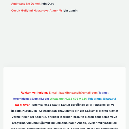
Ambiyane Ne Demek
için
Duru
Çocuk Gelişimi Hastaneye Atanır Mı
için
admin
riş
elexbett.net
tulipbetgiris.org
Reklam ve İletişim:
E-mail:
backlinkpaneli@gmail.com
Teams:
forumhizmeti@gmail.com
Whatsapp: 0262 606 0 726
Telegram: @karabul
Yasal Uyarı:
Sitemiz, 5651 Sayılı Kanun gereğince Bilgi Teknolojileri ve
İletişim Kurumu (BTK) tarafından onaylanmış bir Yer Sağlayıcı olarak hizmet
vermektedir. Bu nedenle, sitedeki içerikleri proaktif olarak denetleme veya
araştırma yükümlülüğümüz bulunmamaktadır. Ancak, üyelerimiz yazdıkları
içeriklerin sorumluluğunu taşımakta olup, siteye üye olarak bu sorumluluğu