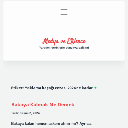
menüyü
Anasayfa
Gizlilik Politikası
Yasal Uyarı
aç
Hakkımızda
Medya ve Eğlence
Yaratıcı içeriklerle dünyaya bağlan!
Etiket:
Yoklama kaçağı cezası 2024 ne kadar
Bakaya Kalmak Ne Demek
Tarih: Kasım 2, 2024
Bakaya kalan hemen askere alınır mı? Ayrıca,