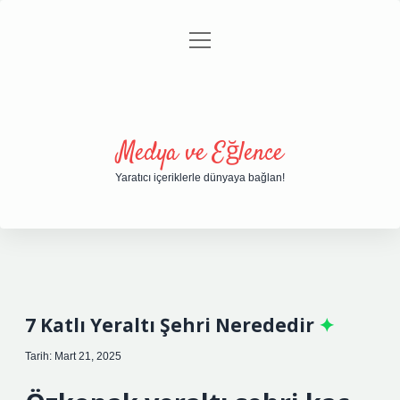
menüyü
Anasayfa
Gizlilik Politikası
Yasal Uyarı
aç
Hakkımızda
Medya ve Eğlence
Yaratıcı içeriklerle dünyaya bağlan!
7 Katlı Yeraltı Şehri Nerededir
Tarih: Mart 21, 2025