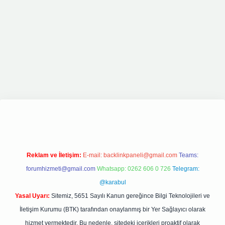
et giriş
elexbett.net
tulipbetgiris.org
Reklam ve İletişim:
E-mail:
backlinkpaneli@gmail.com
Teams:
forumhizmeti@gmail.com
Whatsapp: 0262 606 0 726
Telegram:
@karabul
Yasal Uyarı:
Sitemiz, 5651 Sayılı Kanun gereğince Bilgi Teknolojileri ve
İletişim Kurumu (BTK) tarafından onaylanmış bir Yer Sağlayıcı olarak
hizmet vermektedir. Bu nedenle, sitedeki içerikleri proaktif olarak