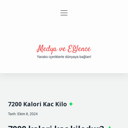
menüyü
Anasayfa
Gizlilik Politikası
Yasal Uyarı
aç
Hakkımızda
Medya ve Eğlence
Yaratıcı içeriklerle dünyaya bağlan!
7200 Kalori Kac Kilo
Tarih: Ekim 8, 2024