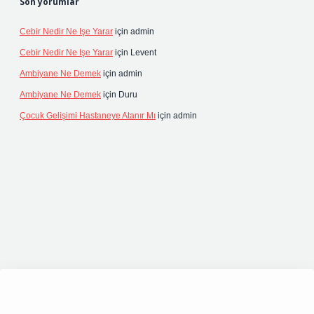
Son yorumlar
Cebir Nedir Ne Işe Yarar
için
admin
Cebir Nedir Ne Işe Yarar
için
Levent
Ambiyane Ne Demek
için
admin
Ambiyane Ne Demek
için
Duru
Çocuk Gelişimi Hastaneye Atanır Mı
için
admin
riş
elexbett.net
tulipbetgiris.org