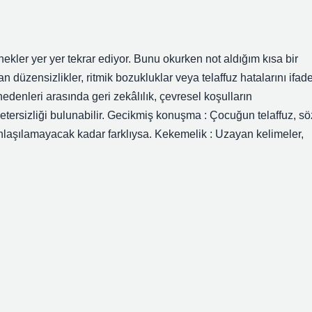
rnekler yer yer tekrar ediyor. Bunu okurken not aldığım kısa bir
düzensizlikler, ritmik bozukluklar veya telaffuz hatalarını ifad
denleri arasında geri zekâlılık, çevresel koşulların
 yetersizliği bulunabilir. Gecikmiş konuşma : Çocuğun telaffuz, sö
anlaşılamayacak kadar farklıysa. Kekemelik : Uzayan kelimeler,