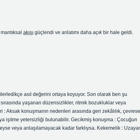
 mantıksal
akışı
güçlendi ve anlatımı daha
açık
bir hale geldi.
lerledikçe asıl değerini ortaya koyuyor. Son olarak ben şu
ırasında yaşanan düzensizlikler, ritmik bozukluklar veya
eri : Aksak konuşmanın nedenleri arasında geri zekâlılık, çevrese
veya işitme yetersizliği bulunabilir. Gecikmiş konuşma : Çocuğun
rideyse veya anlaşılamayacak kadar farklıysa. Kekemelik : Uzaya