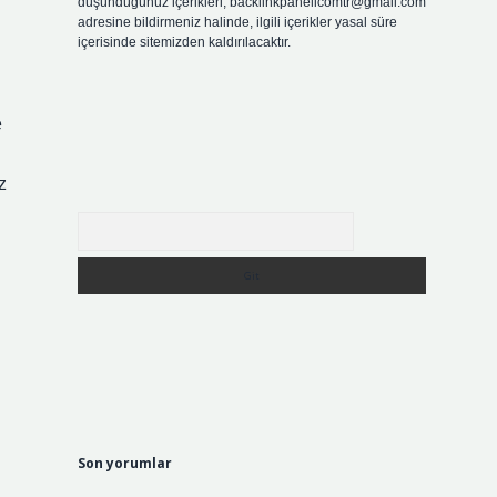
düşündüğünüz içerikleri,
backlinkpanelicomtr@gmail.com
adresine bildirmeniz halinde, ilgili içerikler yasal süre
içerisinde sitemizden kaldırılacaktır.
e
z
Arama
Son yorumlar