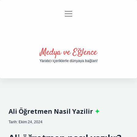
menüyü
Anasayfa
Gizlilik Politikası
Yasal Uyarı
aç
Hakkımızda
Medya ve Eğlence
Yaratıcı içeriklerle dünyaya bağlan!
Ali Öğretmen Nasil Yazilir
Tarih: Ekim 24, 2024