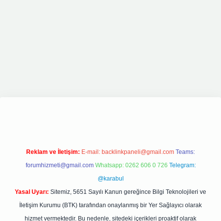
iş
elexbett.net
tulipbetgiris.org
Reklam ve İletişim:
E-mail:
backlinkpaneli@gmail.com
Teams:
forumhizmeti@gmail.com
Whatsapp: 0262 606 0 726
Telegram:
@karabul
Yasal Uyarı:
Sitemiz, 5651 Sayılı Kanun gereğince Bilgi Teknolojileri ve
İletişim Kurumu (BTK) tarafından onaylanmış bir Yer Sağlayıcı olarak
hizmet vermektedir. Bu nedenle, sitedeki içerikleri proaktif olarak