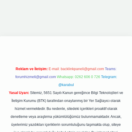
grand opera bet giriş
elexbett.net
tulipbetgiris.org
Reklam ve İletişim:
E-mail:
backlinkpaneli@gmail.com
Teams:
forumhizmeti@gmail.com
Whatsapp: 0262 606 0 726
Telegram:
@karabul
Yasal Uyarı:
Sitemiz, 5651 Sayılı Kanun gereğince Bilgi Teknolojileri ve
İletişim Kurumu (BTK) tarafından onaylanmış bir Yer Sağlayıcı olarak
hizmet vermektedir. Bu nedenle, sitedeki içerikleri proaktif olarak
denetleme veya araştırma yükümlülüğümüz bulunmamaktadır. Ancak,
üyelerimiz yazdıkları içeriklerin sorumluluğunu taşımakta olup, siteye