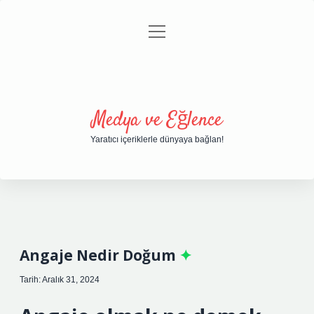
menüyü
Anasayfa
Gizlilik Politikası
Yasal Uyarı
aç
Hakkımızda
Medya ve Eğlence
Yaratıcı içeriklerle dünyaya bağlan!
Angaje Nedir Doğum
Tarih: Aralık 31, 2024