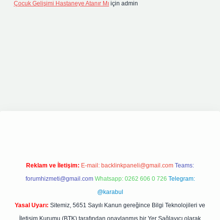
Çocuk Gelişimi Hastaneye Atanır Mı
için
admin
iriş
elexbett.net
tulipbetgiris.org
Reklam ve İletişim:
E-mail:
backlinkpaneli@gmail.com
Teams:
forumhizmeti@gmail.com
Whatsapp: 0262 606 0 726
Telegram:
@karabul
Yasal Uyarı:
Sitemiz, 5651 Sayılı Kanun gereğince Bilgi Teknolojileri ve
İletişim Kurumu (BTK) tarafından onaylanmış bir Yer Sağlayıcı olarak