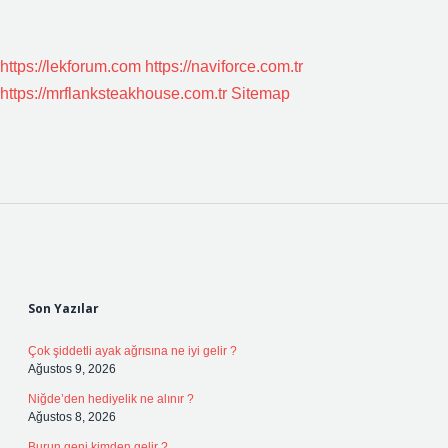
https://lekforum.com
https://naviforce.com.tr
https://mrflanksteakhouse.com.tr
Sitemap
Sidebar
Son Yazılar
Çok şiddetli ayak ağrısına ne iyi gelir ?
Ağustos 9, 2026
Niğde’den hediyelik ne alınır ?
Ağustos 8, 2026
Burun geni kimden gelir ?