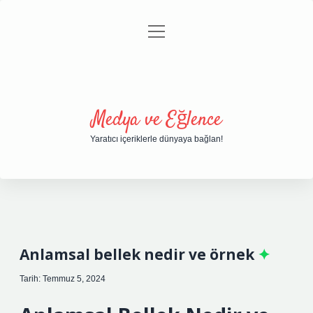
menüyü
Anasayfa
Gizlilik Politikası
Yasal Uyarı
aç
Hakkımızda
Medya ve Eğlence
Yaratıcı içeriklerle dünyaya bağlan!
Anlamsal bellek nedir ve örnek
Tarih: Temmuz 5, 2024