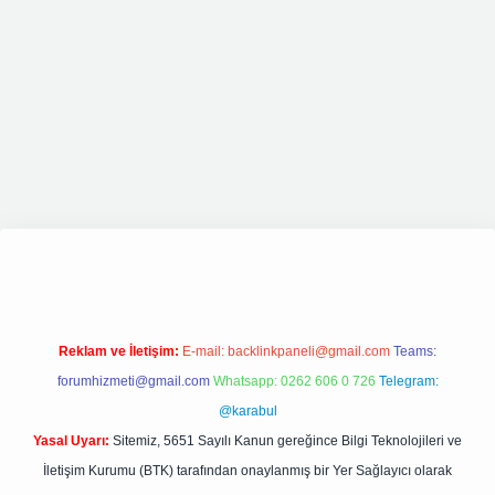
giriş
elexbett.net
tulipbetgiris.org
Reklam ve İletişim:
E-mail:
backlinkpaneli@gmail.com
Teams:
forumhizmeti@gmail.com
Whatsapp: 0262 606 0 726
Telegram:
@karabul
Yasal Uyarı:
Sitemiz, 5651 Sayılı Kanun gereğince Bilgi Teknolojileri ve
İletişim Kurumu (BTK) tarafından onaylanmış bir Yer Sağlayıcı olarak