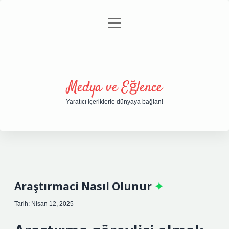
menüyü
Anasayfa
Gizlilik Politikası
Yasal Uyarı
aç
Hakkımızda
Medya ve Eğlence
Yaratıcı içeriklerle dünyaya bağlan!
Araştırmaci Nasıl Olunur
Tarih: Nisan 12, 2025