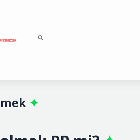
akkımızda
emek