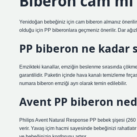
Biberon cam mı 
Yenidoğan bebeğiniz için cam biberon almanız önerili
olduğu için PP biberonlara geçmeniz önerilir. Dar ağızl
PP biberon ne kadar s
Emzikteki kanallar, emziğin beslenme sırasında çökmes
garantilidir. Paketin içinde hava kanalı temizleme fırç
numara biberon emziği ayrı olarak temin edilebilir.
Avent PP biberon ned
Philips Avent Natural Response PP bebek şişesi (260 
verir. Yavaş içim hacmi sayesinde bebeğinizi rahatlatır
ve bebeğinizin konforunu artırır.