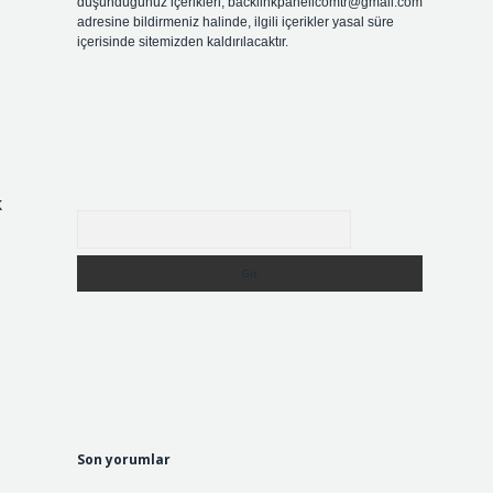
düşündüğünüz içerikleri,
backlinkpanelicomtr@gmail.com
adresine bildirmeniz halinde, ilgili içerikler yasal süre
içerisinde sitemizden kaldırılacaktır.
k
Arama
Son yorumlar