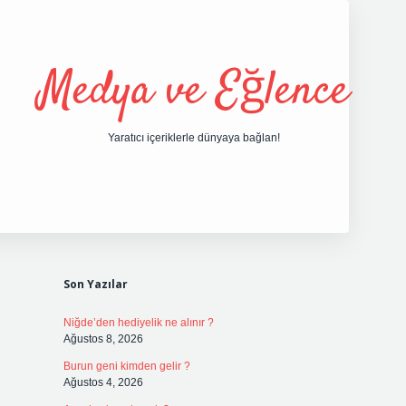
Medya ve Eğlence
Yaratıcı içeriklerle dünyaya bağlan!
Sidebar
grand opera bet giriş
elexbett.net
tulipbetgiris.org
Son Yazılar
Niğde’den hediyelik ne alınır ?
Ağustos 8, 2026
Burun geni kimden gelir ?
Ağustos 4, 2026