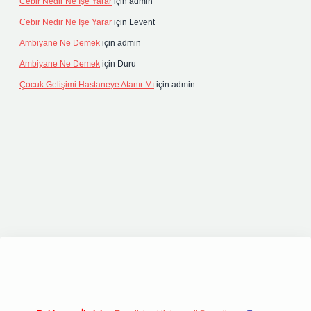
Cebir Nedir Ne Işe Yarar
için
admin
Cebir Nedir Ne Işe Yarar
için
Levent
Ambiyane Ne Demek
için
admin
Ambiyane Ne Demek
için
Duru
Çocuk Gelişimi Hastaneye Atanır Mı
için
admin
lipbetgiris.org