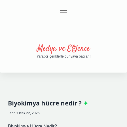
menüyü
Anasayfa
Gizlilik Politikası
Yasal Uyarı
aç
Hakkımızda
Medya ve Eğlence
Yaratıcı içeriklerle dünyaya bağlan!
Biyokimya hücre nedir ?
Tarih: Ocak 22, 2026
Biyokimya Hücre Nedir?