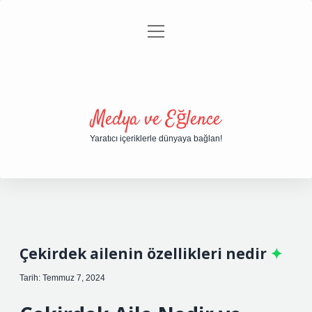
menüyü
Anasayfa
Gizlilik Politikası
Yasal Uyarı
aç
Hakkımızda
Medya ve Eğlence
Yaratıcı içeriklerle dünyaya bağlan!
Çekirdek ailenin özellikleri nedir
Tarih: Temmuz 7, 2024