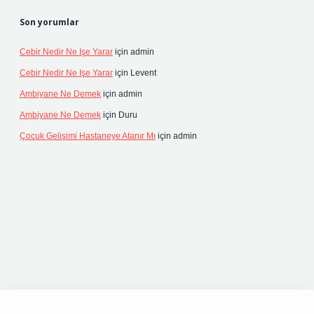
Son yorumlar
Cebir Nedir Ne Işe Yarar
için
admin
Cebir Nedir Ne Işe Yarar
için
Levent
Ambiyane Ne Demek
için
admin
Ambiyane Ne Demek
için
Duru
Çocuk Gelişimi Hastaneye Atanır Mı
için
admin
pbetgiris.org