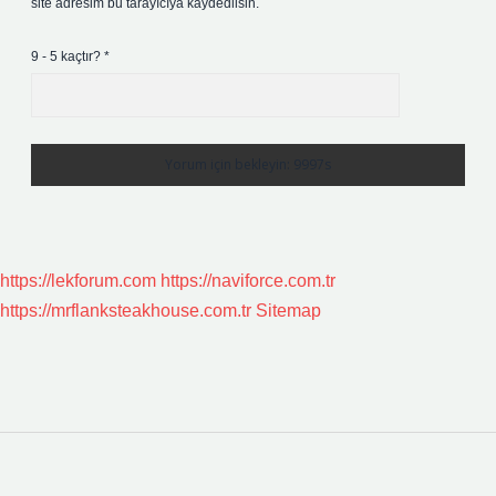
site adresim bu tarayıcıya kaydedilsin.
9 - 5 kaçtır?
*
https://lekforum.com
https://naviforce.com.tr
https://mrflanksteakhouse.com.tr
Sitemap