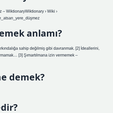
ez – WiktionaryWiktionary › Wiki ›
le_atsan_yere_düşmez
emek anlamı?
arkındalığa sahip değilmiş gibi davranmak. [2] İdeallerini,
a vurmamak… [3] Şımartılmana izin vermemek –
ne demek?
dir?