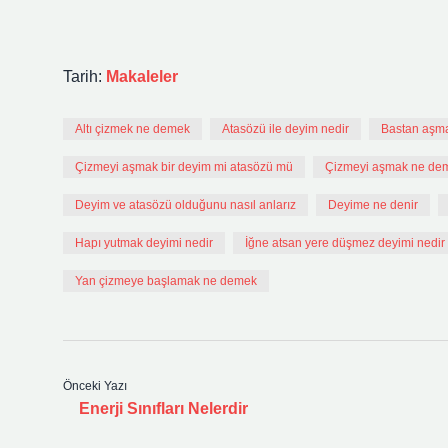
Tarih:
Makaleler
Altı çizmek ne demek
Atasözü ile deyim nedir
Bastan aşm
Çizmeyi aşmak bir deyim mi atasözü mü
Çizmeyi aşmak ne de
Deyim ve atasözü olduğunu nasıl anlarız
Deyime ne denir
Hapı yutmak deyimi nedir
İğne atsan yere düşmez deyimi nedir
Yan çizmeye başlamak ne demek
Önceki Yazı
Enerji Sınıfları Nelerdir