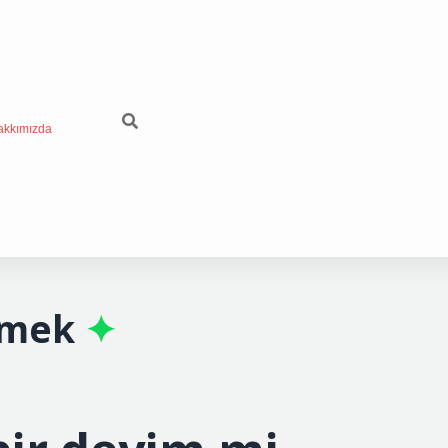
akkımızda
emek