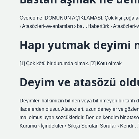
Overcome İDOMUNUN AÇIKLAMASI: Çok kişi çoğalacak
› Atasözleri-ve-anlamları › ba…Habertürk › Atasözleri-
Hapı yutmak deyimi n
[1] Çok kötü bir durumda olmak. [2] Kötü olmak
Deyim ve atasözü old
Deyimler, halkımızın bilinen veya bilinmeyen bir tarih
ifadelerden oluşur. Atasözleri, uzun deneyler ve gözl
mal olmuş uyarı sözcükleridir. Ben de kendim bir ata
Kurumu › İçindekiler › Sıkça Sorulan Sorular › Kendi…