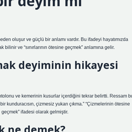
ir deyim mi
limeden oluşur ve güçlü bir anlamı vardır. Bu ifadeyi hayatımızda
ak bilinir ve “sınırlarının ötesine geçmek” anlamına gelir.
ak deyiminin hikayesi
onu ve kemerinin kusurlar içerdiğini tekrar belirtti. Ressam b
ir kunduracısın, çizmesiz yukarı çıkma.” “Çizmelerinin ötesine
geçmek” ifadesi olarak gelmiştir.
k ne demek?