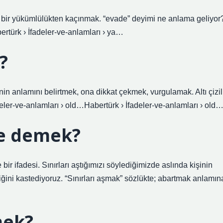
r yükümlülükten kaçınmak. “evade” deyimi ne anlama geliyor
rtürk › İfadeler-ve-anlamları › ya…
?
nlamını belirtmek, ona dikkat çekmek, vurgulamak. Altı çizil
eler-ve-anlamları › old…Habertürk › İfadeler-ve-anlamları › old
e demek?
bir ifadesi. Sınırları aştığımızı söylediğimizde aslında kişinin
iğini kastediyoruz. “Sınırları aşmak” sözlükte; abartmak anlamın
mek?