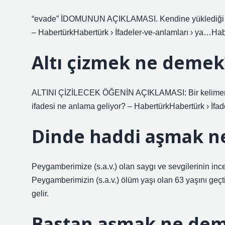
“evade” İDOMUNUN AÇIKLAMASI. Kendine yüklediği bi
– HabertürkHabertürk › İfadeler-ve-anlamları › ya…Habe
Altı çizmek ne demek
ALTINI ÇİZİLECEK ÖĞENİN AÇIKLAMASI: Bir kelimenin a
ifadesi ne anlama geliyor? – HabertürkHabertürk › İfad
Dinde haddi aşmak n
Peygamberimize (s.a.v.) olan saygı ve sevgilerinin ince 
Peygamberimizin (s.a.v.) ölüm yaşı olan 63 yaşını geçt
gelir.
Bastan aşmak ne de