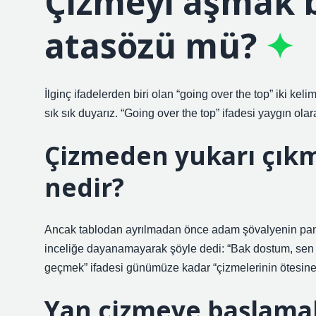
Çizmeyi aşmak b
atasözü mü?
İlginç ifadelerden biri olan “going over the top” iki ke
sık sık duyarız. “Going over the top” ifadesi yaygın olar
Çizmeden yukarı çıkm
nedir?
Ancak tablodan ayrılmadan önce adam şövalyenin pantol
inceliğe dayanamayarak şöyle dedi: “Bak dostum, sen b
geçmek” ifadesi günümüze kadar “çizmelerinin ötesine 
Yan çizmeye başlama