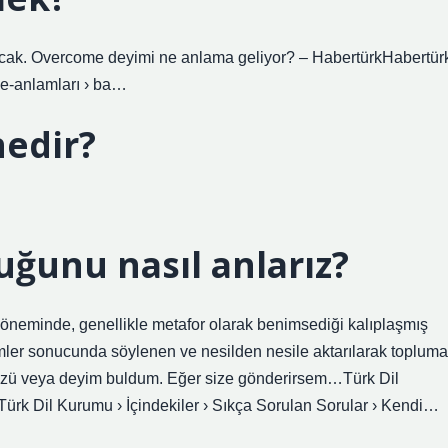
. Overcome deyimi ne anlama geliyor? – HabertürkHabertür
ve-anlamları › ba…
edir?
uğunu nasıl anlarız?
 döneminde, genellikle metafor olarak benimsediği kalıplaşmış
emler sonucunda söylenen ve nesilden nesile aktarılarak topluma
sözü veya deyim buldum. Eğer size gönderirsem…Türk Dil
Türk Dil Kurumu › İçindekiler › Sıkça Sorulan Sorular › Kendi…