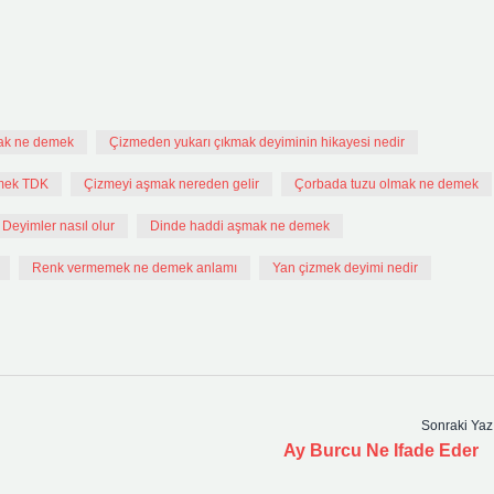
ak ne demek
Çizmeden yukarı çıkmak deyiminin hikayesi nedir
mek TDK
Çizmeyi aşmak nereden gelir
Çorbada tuzu olmak ne demek
Deyimler nasıl olur
Dinde haddi aşmak ne demek
Renk vermemek ne demek anlamı
Yan çizmek deyimi nedir
Sonraki Yaz
Ay Burcu Ne Ifade Eder