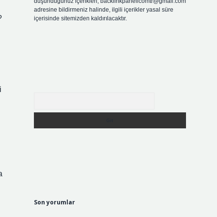
düşündüğünüz içerikleri,
backlinkpanelicomtr@gmail.com
adresine bildirmeniz halinde, ilgili içerikler yasal süre
?
içerisinde sitemizden kaldırılacaktır.
i
Arama
…
a
Son yorumlar