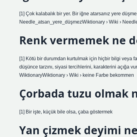
[1] Çok kalabalık bir yer. Bir iğne atarsanız yere düşm
Needle_atsan_yere_düşmezWiktionary › Wiki › Need
Renk vermemek ne d
[1] Kötü bir durumdan kurtulmak için hiçbir bilgi veya f
düşünce tarzını, siyasi tercihlerini, karakterini açığ
WiktionaryWiktionary › Wiki › keine Farbe bekommen
Çorbada tuzu olmak 
[1] Bir işte, küçük bile olsa, çaba göstermek
Yan çizmek deyimi ne