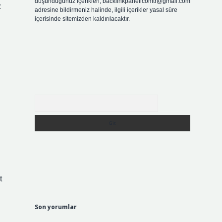
düşündüğünüz içerikleri,
backlinkpanelicomtr@gmail.com
z
adresine bildirmeniz halinde, ilgili içerikler yasal süre
içerisinde sitemizden kaldırılacaktır.
Arama
t
Son yorumlar