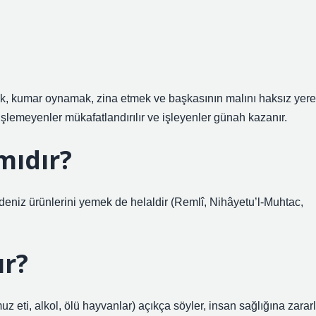
ek, kumar oynamak, zina etmek ve başkasının malını haksız yere
lemeyenler mükafatlandırılır ve işleyenler günah kazanır.
mıdır?
deniz ürünlerini yemek de helaldir (Remlî, Nihâyetu’l-Muhtac,
r?
eti, alkol, ölü hayvanlar) açıkça söyler, insan sağlığına zararl