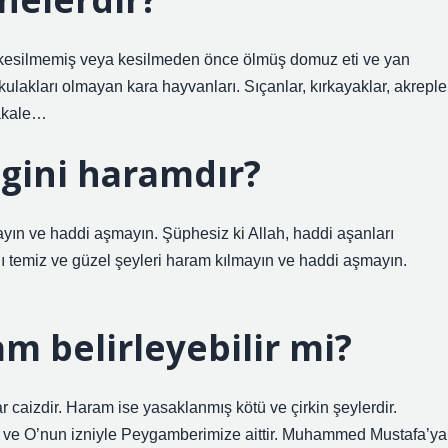
re kesilmemiş veya kesilmeden önce ölmüş domuz eti ve yan
ış kulakları olmayan kara hayvanları. Sıçanlar, kırkayaklar, akreple
makale…
igini haramdır?
lmayın ve haddi aşmayın. Şüphesiz ki Allah, haddi aşanları
ığı temiz ve güzel şeyleri haram kılmayın ve haddi aşmayın.
m belirleyebilir mi?
r caizdir. Haram ise yasaklanmış kötü ve çirkin şeylerdir.
’a ve O’nun izniyle Peygamberimize aittir. Muhammed Mustafa’ya