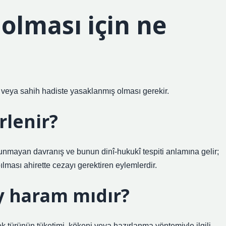
olması için ne
da veya sahih hadiste yasaklanmış olması gerekir.
rlenir?
unmayan davranış ve bunun dinî-hukukî tespiti anlamına gelir;
lması ahirette cezayı gerektiren eylemlerdir.
y haram mıdır?
cek türünün tüketimi, kökeni veya hazırlanma yöntemiyle ilgili