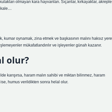
ış kulakları olmayan kara hayvanları. Sıçanlar, kırkayaklar, akreple
makale…
ek, kumar oynamak, zina etmek ve başkasının malını haksız yere
lemeyenler mükafatlandırılır ve işleyenler günah kazanır.
l olur?
de karışırsa, haram malın sahibi ve miktarı bilinmez, haram
se, humus verildikten sonra helal olur.