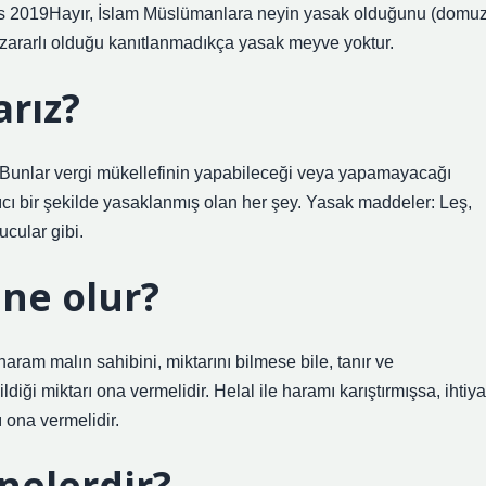
os 2019Hayır, İslam Müslümanlara neyin yasak olduğunu (domu
na zararlı olduğu kanıtlanmadıkça yasak meyve yoktur.
arız?
h: Bunlar vergi mükellefinin yapabileceği veya yapamayacağı
ıcı bir şekilde yasaklanmış olan her şey. Yasak maddeler: Leş,
cular gibi.
 ne olur?
aram malın sahibini, miktarını bilmese bile, tanır ve
iği miktarı ona vermelidir. Helal ile haramı karıştırmışsa, ihtiya
 ona vermelidir.
nelerdir?