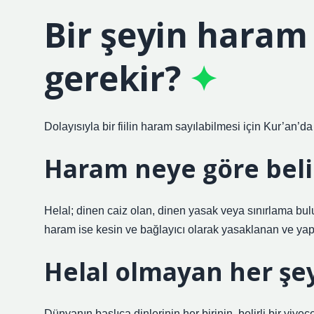
Bir şeyin haram 
gerekir?
Dolayısıyla bir fiilin haram sayılabilmesi için Kur’an’
Haram neye göre beli
Helal; dinen caiz olan, dinen yasak veya sınırlama bul
haram ise kesin ve bağlayıcı olarak yasaklanan ve yapı
Helal olmayan her şe
Dünyanın başlıca dinlerinin her birinin, belirli bir yiye