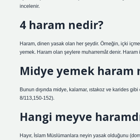
incelenir.
4 haram nedir?
Haram, dinen yasak olan her şeydir. Örneğin, içki içm
yemek. Haram olan şeylere muharremât denir. Haram iş
Midye yemek haram 
Bunun dışında midye, kalamar, ıstakoz ve karides gibi 
8/113,150-152).
Hangi meyve haramdı
Hayır, İslam Müslümanlara neyin yasak olduğunu (domuz 