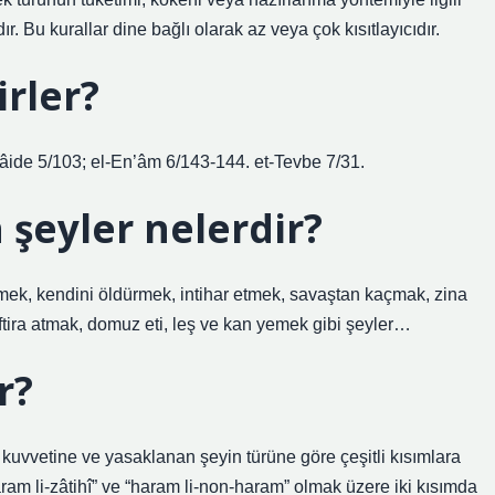
r. Bu kurallar dine bağlı olarak az veya çok kısıtlayıcıdır.
irler?
-Mâide 5/103; el-En’âm 6/143-144. et-Tevbe 7/31.
şeyler nelerdir?
ek, kendini öldürmek, intihar etmek, savaştan kaçmak, zina
tira atmak, domuz eti, leş ve kan yemek gibi şeyler…
r?
 kuvvetine ve yasaklanan şeyin türüne göre çeşitli kısımlara
aram li-zâtihî” ve “haram li-non-haram” olmak üzere iki kısımda