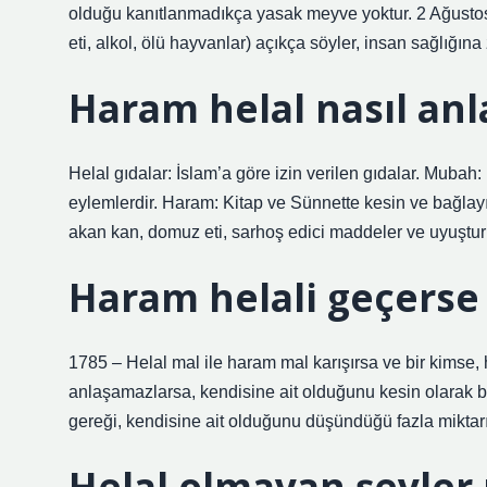
olduğu kanıtlanmadıkça yasak meyve yoktur. 2 Ağust
eti, alkol, ölü hayvanlar) açıkça söyler, insan sağlığı
Haram helal nasıl anl
Helal gıdalar: İslam’a göre izin verilen gıdalar. Muba
eylemlerdir. Haram: Kitap ve Sünnette kesin ve bağlay
akan kan, domuz eti, sarhoş edici maddeler ve uyuşturu
Haram helali geçerse
1785 – Helal mal ile haram mal karışırsa ve bir kimse, h
anlaşamazlarsa, kendisine ait olduğunu kesin olarak bild
gereği, kendisine ait olduğunu düşündüğü fazla miktarı
Helal olmayan şeyler 