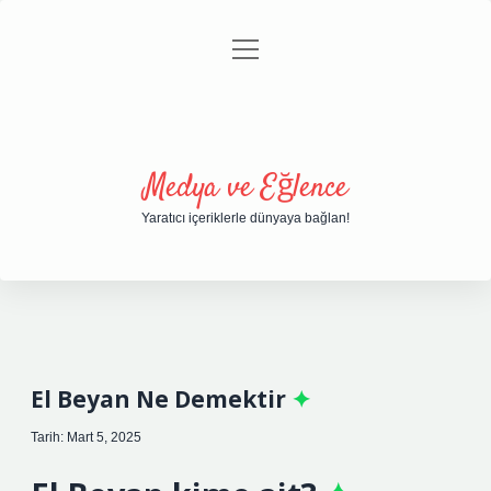
menüyü
Anasayfa
Gizlilik Politikası
Yasal Uyarı
aç
Hakkımızda
Medya ve Eğlence
Yaratıcı içeriklerle dünyaya bağlan!
El Beyan Ne Demektir
Tarih: Mart 5, 2025