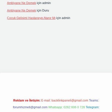
Ambiyane Ne Demek
için
admin
Ambiyane Ne Demek
için
Duru
Çocuk Gelişimi Hastaneye Atanır Mı
için
admin
 giriş
elexbett.net
tulipbetgiris.org
Reklam ve İletişim:
E-mail:
backlinkpaneli@gmail.com
Teams:
forumhizmeti@gmail.com
Whatsapp: 0262 606 0 726
Telegram: