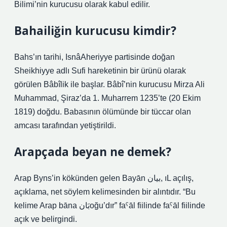
Bilimi’nin kurucusu olarak kabul edilir.
Bahailiğin kurucusu kimdir?
Bahs’ın tarihi, IsnâAheriyye partisinde doğan
Sheikhiyye adlı Sufi hareketinin bir ürünü olarak
görülen Bâbîlik ile başlar. Bâbî’nin kurucusu Mirza Ali
Muhammad, Şiraz’da 1. Muharrem 1235’te (20 Ekim
1819) doğdu. Babasının ölümünde bir tüccar olan
amcası tarafından yetiştirildi.
Arapçada beyan ne demek?
Arap Byns’in kökünden gelen Bayān بيان, ıL açılış,
açıklama, net söylem kelimesinden bir alıntıdır. “Bu
kelime Arap bāna بَانoğu’dır” faˁāl fiilinde faˁāl fiilinde
açık ve belirgindi.