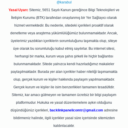
@karabul
Yasal Uyarı:
Sitemiz, 5651 Sayılı Kanun gereğince Bilgi Teknolojileri ve
İletişim Kurumu (BTK) tarafından onaylanmış bir Yer Sağlayıcı olarak
hizmet vermektedir. Bu nedenle, sitedeki içerikleri proaktif olarak
denetleme veya araştırma yükümlülüğümüz bulunmamaktadır. Ancak,
üyelerimiz yazdıkları içeriklerin sorumluluğunu taşımakta olup, siteye
üye olarak bu sorumluluğu kabul etmiş sayılırlar. Bu internet sitesi,
herhangi bir marka, kurum veya şahıs şirketi ile hiçbir bağlantısı
bulunmamaktadır. Sitede yalnızca kendi hazırladığımız makaleler
paylaşılmaktadır. Burada yer alan içerikler haber niteliği taşımamakta
olup, gerçek kurum ve kişiler hakkında paylaşım yapılmamaktadır.
Gerçek kurum ve kişiler ile isim benzerlikleri tamamen tesadüfidir.
Sitemiz, kar amacı gütmeyen ve tamamen ücretsiz bir bilgi paylaşım
platformudur. Hukuka ve yasal düzenlemelere aykırı olduğunu
düşündüğünüz içerikleri,
backlinkpanelicomtr@gmail.com
adresine
bildirmeniz halinde, ilgili içerikler yasal süre içerisinde sitemizden
kaldırılacaktır.