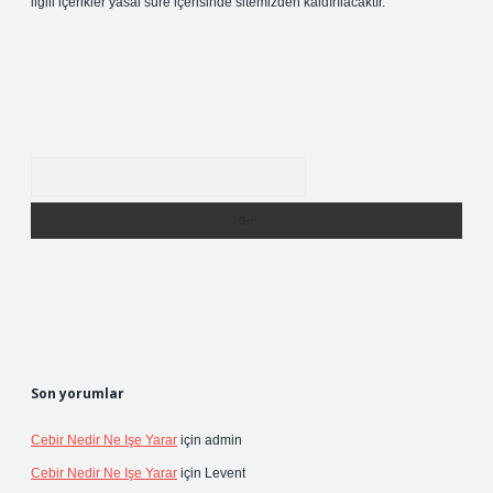
ilgili içerikler yasal süre içerisinde sitemizden kaldırılacaktır.
Arama
Son yorumlar
Cebir Nedir Ne Işe Yarar
için
admin
Cebir Nedir Ne Işe Yarar
için
Levent