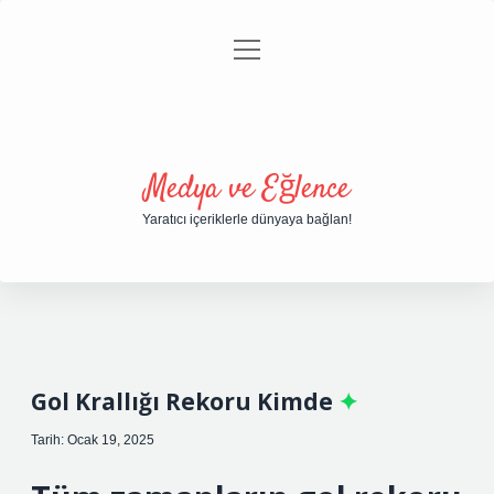
menüyü
Anasayfa
Gizlilik Politikası
Yasal Uyarı
aç
Hakkımızda
Medya ve Eğlence
Yaratıcı içeriklerle dünyaya bağlan!
Gol Krallığı Rekoru Kimde
Tarih: Ocak 19, 2025