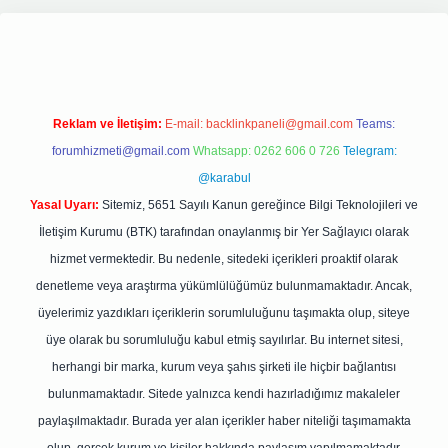
d opera bet giriş
elexbett.net
tulipbetgiris.org
Reklam ve İletişim:
E-mail:
backlinkpaneli@gmail.com
Teams:
forumhizmeti@gmail.com
Whatsapp: 0262 606 0 726
Telegram:
@karabul
Yasal Uyarı:
Sitemiz, 5651 Sayılı Kanun gereğince Bilgi Teknolojileri ve
İletişim Kurumu (BTK) tarafından onaylanmış bir Yer Sağlayıcı olarak
hizmet vermektedir. Bu nedenle, sitedeki içerikleri proaktif olarak
denetleme veya araştırma yükümlülüğümüz bulunmamaktadır. Ancak,
üyelerimiz yazdıkları içeriklerin sorumluluğunu taşımakta olup, siteye
üye olarak bu sorumluluğu kabul etmiş sayılırlar. Bu internet sitesi,
herhangi bir marka, kurum veya şahıs şirketi ile hiçbir bağlantısı
bulunmamaktadır. Sitede yalnızca kendi hazırladığımız makaleler
paylaşılmaktadır. Burada yer alan içerikler haber niteliği taşımamakta