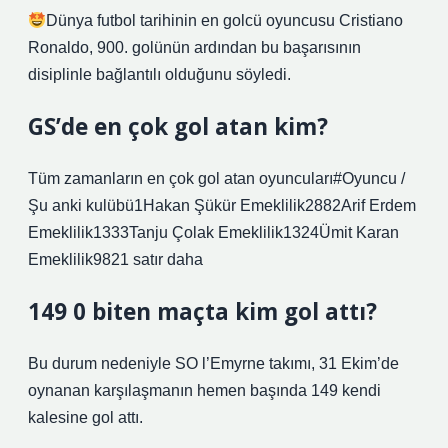
Dünya futbol tarihinin en golcü oyuncusu Cristiano
Ronaldo, 900. golünün ardından bu başarısının
disiplinle bağlantılı olduğunu söyledi.
GS’de en çok gol atan kim?
Tüm zamanların en çok gol atan oyuncuları#Oyuncu /
Şu anki kulübü1Hakan Şükür Emeklilik2882Arif Erdem
Emeklilik1333Tanju Çolak Emeklilik1324Ümit Karan
Emeklilik9821 satır daha
149 0 biten maçta kim gol attı?
Bu durum nedeniyle SO l’Emyrne takımı, 31 Ekim’de
oynanan karşılaşmanın hemen başında 149 kendi
kalesine gol attı.