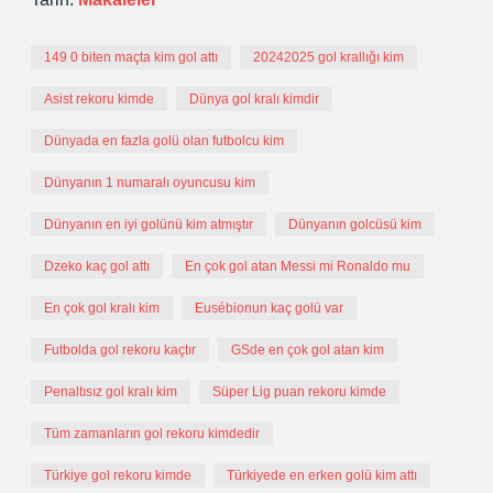
149 0 biten maçta kim gol attı
20242025 gol krallığı kim
Asist rekoru kimde
Dünya gol kralı kimdir
Dünyada en fazla golü olan futbolcu kim
Dünyanın 1 numaralı oyuncusu kim
Dünyanın en iyi golünü kim atmıştır
Dünyanın golcüsü kim
Dzeko kaç gol attı
En çok gol atan Messi mi Ronaldo mu
En çok gol kralı kim
Eusébionun kaç golü var
Futbolda gol rekoru kaçtır
GSde en çok gol atan kim
Penaltısız gol kralı kim
Süper Lig puan rekoru kimde
Tüm zamanların gol rekoru kimdedir
Türkiye gol rekoru kimde
Türkiyede en erken golü kim attı