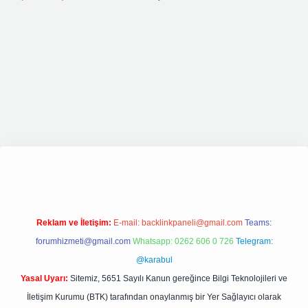
 bet giriş
elexbett.net
tulipbetgiris.org
Reklam ve İletişim:
E-mail:
backlinkpaneli@gmail.com
Teams:
forumhizmeti@gmail.com
Whatsapp: 0262 606 0 726
Telegram:
@karabul
Yasal Uyarı:
Sitemiz, 5651 Sayılı Kanun gereğince Bilgi Teknolojileri ve
İletişim Kurumu (BTK) tarafından onaylanmış bir Yer Sağlayıcı olarak