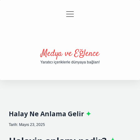
menüyü
Anasayfa
Gizlilik Politikası
Yasal Uyarı
aç
Hakkımızda
Medya ve Eğlence
Yaratıcı içeriklerle dünyaya bağlan!
Halay Ne Anlama Gelir
Tarih: Mayıs 23, 2025