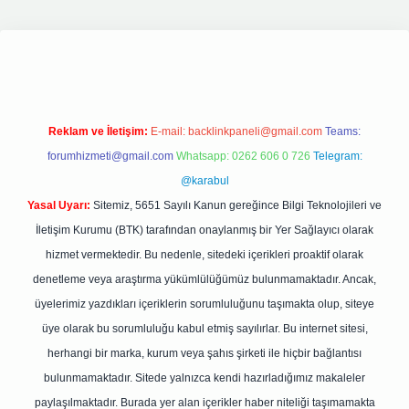
et giriş
elexbett.net
tulipbetgiris.org
Reklam ve İletişim:
E-mail:
backlinkpaneli@gmail.com
Teams:
forumhizmeti@gmail.com
Whatsapp: 0262 606 0 726
Telegram:
@karabul
Yasal Uyarı:
Sitemiz, 5651 Sayılı Kanun gereğince Bilgi Teknolojileri ve
İletişim Kurumu (BTK) tarafından onaylanmış bir Yer Sağlayıcı olarak
hizmet vermektedir. Bu nedenle, sitedeki içerikleri proaktif olarak
denetleme veya araştırma yükümlülüğümüz bulunmamaktadır. Ancak,
üyelerimiz yazdıkları içeriklerin sorumluluğunu taşımakta olup, siteye
üye olarak bu sorumluluğu kabul etmiş sayılırlar. Bu internet sitesi,
herhangi bir marka, kurum veya şahıs şirketi ile hiçbir bağlantısı
bulunmamaktadır. Sitede yalnızca kendi hazırladığımız makaleler
paylaşılmaktadır. Burada yer alan içerikler haber niteliği taşımamakta