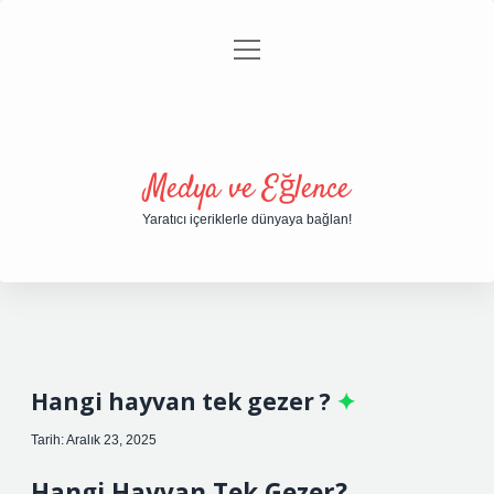
menüyü
Anasayfa
Gizlilik Politikası
Yasal Uyarı
aç
Hakkımızda
Medya ve Eğlence
Yaratıcı içeriklerle dünyaya bağlan!
Hangi hayvan tek gezer ?
Tarih: Aralık 23, 2025
Hangi Hayvan Tek Gezer?