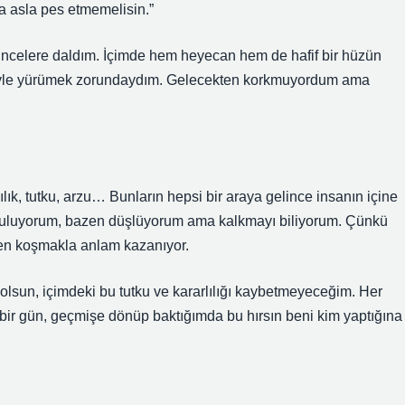
a asla pes etmemelisin.”
üşüncelere daldım. İçimde hem heyecan hem de hafif bir hüzün
liğiyle yürümek zorundaydım. Gelecekten korkmuyordum ama
lık, tutku, arzu… Bunların hepsi bir araya gelince insanın içine
oruluyorum, bazen düşlüyorum ama kalkmayı biliyorum. Çünkü
den koşmakla anlam kazanıyor.
lsun, içimdeki bu tutku ve kararlılığı kaybetmeyeceğim. Her
ki bir gün, geçmişe dönüp baktığımda bu hırsın beni kim yaptığına