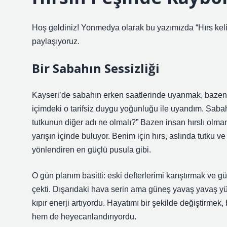
Hoş geldiniz! Yonmedya olarak bu yazımızda “Hırs keli
paylaşıyoruz.
Bir Sabahın Sessizliği
Kayseri’de sabahın erken saatlerinde uyanmak, bazen hu
içimdeki o tarifsiz duygu yoğunluğu ile uyandım. Sa
tutkunun diğer adı ne olmalı?” Bazen insan hırslı olman
yarışın içinde buluyor. Benim için hırs, aslında tutku ve
yönlendiren en güçlü pusula gibi.
O gün planım basitti: eski defterlerimi karıştırmak ve g
çekti. Dışarıdaki hava serin ama güneş yavaş yavaş yü
kıpır enerji artıyordu. Hayatımı bir şekilde değiştirme
hem de heyecanlandırıyordu.