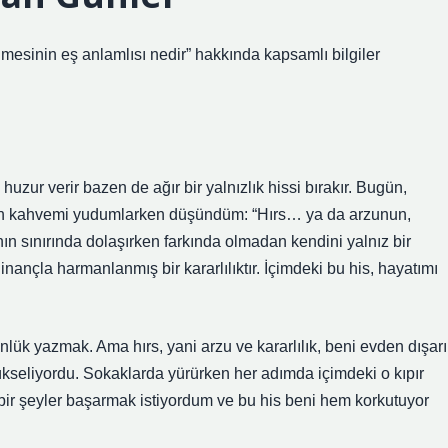
mesinin eş anlamlısı nedir” hakkında kapsamlı bilgiler
zur verir bazen de ağır bir yalnızlık hissi bırakır. Bugün,
bah kahvemi yudumlarken düşündüm: “Hırs… ya da arzunun,
ın sınırında dolaşırken farkında olmadan kendini yalnız bir
 inançla harmanlanmış bir kararlılıktır. İçimdeki bu his, hayatımı
ünlük yazmak. Ama hırs, yani arzu ve kararlılık, beni evden dışarı
kseliyordu. Sokaklarda yürürken her adımda içimdeki o kıpır
k, bir şeyler başarmak istiyordum ve bu his beni hem korkutuyor