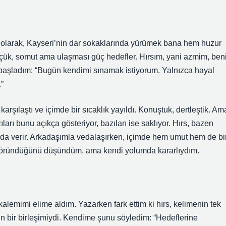
enç olarak, Kayseri’nin dar sokaklarında yürümek bana hem huzur
küçük, somut ama ulaşması güç hedefler. Hırsım, yani azmim, ben
başladım: “Bugün kendimi sınamak istiyorum. Yalnızca hayal
”
rşılaştı ve içimde bir sıcaklık yayıldı. Konuştuk, dertleştik. Am
zıları bunu açıkça gösteriyor, bazıları ise saklıyor. Hırs, bazen
 da verir. Arkadaşımla vedalaşırken, içimde hem umut hem de bi
ay göründüğünü düşündüm, ama kendi yolumda kararlıydım.
lemimi elime aldım. Yazarken fark ettim ki hırs, kelimenin tek
ancın bir birleşimiydi. Kendime şunu söyledim: “Hedeflerine