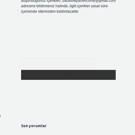
düşündüğünüz içerikleri,
backlinkpanelicomtr@gmail.com
adresine bildirmeniz halinde, ilgili içerikler yasal süre
içerisinde sitemizden kaldırılacaktır.
Arama
ı
Son yorumlar