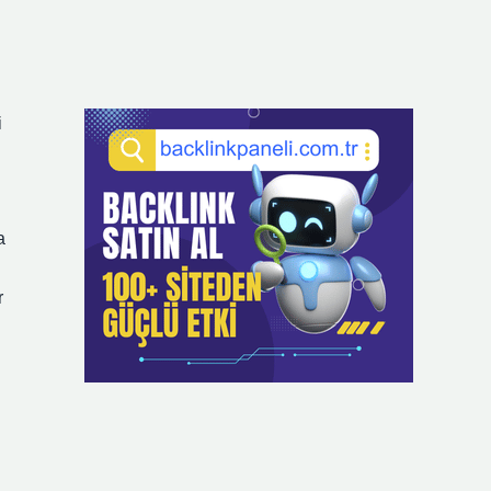
i
a
r