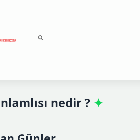
akkımızda
nlamlısı nedir ?
lan Günler