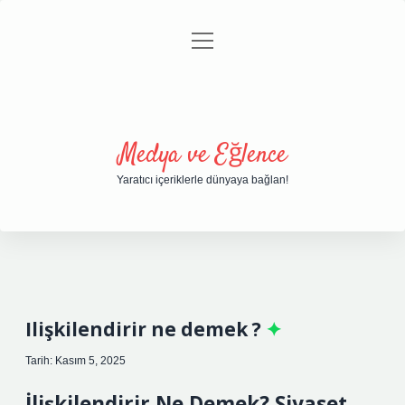
menüyü
Anasayfa
Gizlilik Politikası
Yasal Uyarı
aç
Hakkımızda
Medya ve Eğlence
Yaratıcı içeriklerle dünyaya bağlan!
Ilişkilendirir ne demek ?
Tarih: Kasım 5, 2025
İlişkilendirir Ne Demek? Siyaset