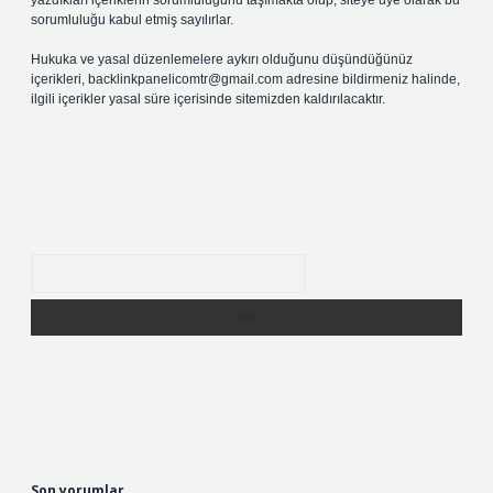
yazdıkları içeriklerin sorumluluğunu taşımakta olup, siteye üye olarak bu
sorumluluğu kabul etmiş sayılırlar.
Hukuka ve yasal düzenlemelere aykırı olduğunu düşündüğünüz
içerikleri,
backlinkpanelicomtr@gmail.com
adresine bildirmeniz halinde,
ilgili içerikler yasal süre içerisinde sitemizden kaldırılacaktır.
Arama
Son yorumlar