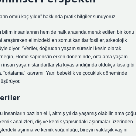
ın ömrü kaç yıldır” hakkında pratik bilgiler sunuyoruz.
em bilim insanlarının hem de halk arasında merak edilen bir konu
 araştırırken elimizdeki en somut kanıtlar fosiller, arkeolojik
öyle diyor: “Veriler, doğrudan yaşam süresini kesin olarak
 Örneğin, Homo sapiens’in erken döneminde, ortalama yaşam
rn insan yaşam standartlarıyla kıyaslandığında oldukça kısa gibi
a, “ortalama” kavramı. Yani bebeklik ve çocukluk döneminde
düşürüyor.
eriler
 insanların bazıları elli, altmış yıl da yaşamış olabilir, ama çoğu
 kemik analizleri, diş ve kemik yapısındaki aşınmalar üzerinden
işlerdeki aşınma ve kemik yoğunluğu, bireyin yaklaşık yaşını