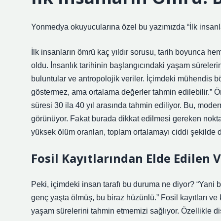
Yonmedya okuyucularına özel bu yazımızda “İlk insanlar
İlk insanların ömrü kaç yıldır sorusu, tarih boyunca h
oldu. İnsanlık tarihinin başlangıcındaki yaşam sürelerini
buluntular ve antropolojik veriler. İçimdeki mühendis b
göstermez, ama ortalama değerler tahmin edilebilir.”
süresi 30 ila 40 yıl arasında tahmin ediliyor. Bu, mode
görünüyor. Fakat burada dikkat edilmesi gereken nokt
yüksek ölüm oranları, toplam ortalamayı ciddi şekilde 
Fosil Kayıtlarından Elde Edilen V
Peki, içimdeki insan tarafı bu duruma ne diyor? “Yani bu
genç yaşta ölmüş, bu biraz hüzünlü.” Fosil kayıtları ve
yaşam sürelerini tahmin etmemizi sağlıyor. Özellikle d