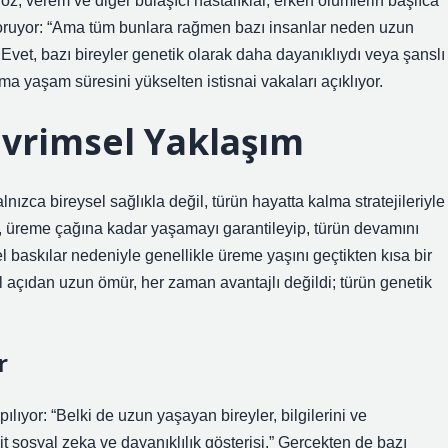
loz, verem ve diğer bulaşıcı hastalıklar, erken ölümlerin başlıca
 soruyor: “Ama tüm bunlara rağmen bazı insanlar neden uzun
vet, bazı bireyler genetik olarak daha dayanıklıydı veya şanslı
ma yaşam süresini yükselten istisnai vakaları açıklıyor.
Evrimsel Yaklaşım
nızca bireysel sağlıkla değil, türün hayatta kalma stratejileriyle
on, üreme çağına kadar yaşamayı garantileyip, türün devamını
el baskılar nedeniyle genellikle üreme yaşını geçtikten kısa bir
 açıdan uzun ömür, her zaman avantajlı değildi; türün genetik
r
lıyor: “Belki de uzun yaşayan bireyler, bilgilerini ve
it sosyal zeka ve dayanıklılık gösterisi.” Gerçekten de bazı