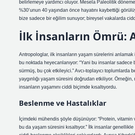
belirlemeye yardımcı oluyor. Mesela Paleolitik döneme 
%30’unun 40 yaşından önce hayatını kaybettiği görülüyo
bize sadece bir eğilim sunuyor; bireysel vakalarda ciddi
İlk İnsanların Ömrü: 
Antropologlar, ilk insanların yaşam sürelerini anlamak iç
bu noktada heyecanlanıyor: “Yani bu insanlar sadece bi
sürmüş, bu çok etkileyici.” Avcı-toplayıcı toplumlarda b
yaygınlığı yaşam süresini doğrudan etkiliyor. Örneğin,
insanların yaşamını ciddi biçimde kısaltıyordu.
Beslenme ve Hastalıklar
İçimdeki mühendis şöyle düşünüyor: “Protein, vitamin ve
bu da yaşam süresini kısaltıyor.” İlk insanlar genell