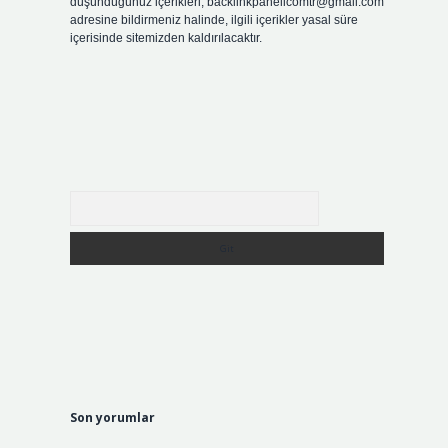
düşündüğünüz içerikleri,
backlinkpanelicomtr@gmail.com
adresine bildirmeniz halinde, ilgili içerikler yasal süre
içerisinde sitemizden kaldırılacaktır.
Arama
Son yorumlar