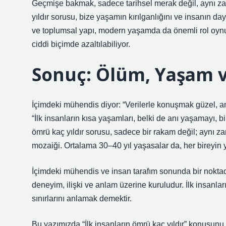
Geçmişe bakmak, sadece tarihsel merak değil, aynı za
yıldır sorusu, bize yaşamın kırılganlığını ve insanın d
ve toplumsal yapı, modern yaşamda da önemli rol oynuyo
ciddi biçimde azaltılabiliyor.
Sonuç: Ölüm, Yaşam 
İçimdeki mühendis diyor: “Verilerle konuşmak güzel, ama
“İlk insanların kısa yaşamları, belki de anı yaşamayı, b
ömrü kaç yıldır sorusu, sadece bir rakam değil; aynı 
mozaiği. Ortalama 30–40 yıl yaşasalar da, her bireyin 
İçimdeki mühendis ve insan tarafım sonunda bir noktad
deneyim, ilişki ve anlam üzerine kuruludur. İlk insanl
sınırlarını anlamak demektir.
Bu yazımızda “İlk insanların ömrü kaç yıldır” konusunu