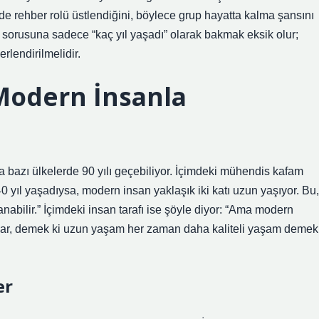
mede rehber rolü üstlendiğini, böylece grup hayatta kalma şansını
ır sorusuna sadece “kaç yıl yaşadı” olarak bakmak eksik olur;
rlendirilmelidir.
 Modern İnsanla
 bazı ülkelerde 90 yılı geçebiliyor. İçimdeki mühendis kafam
 yıl yaşadıysa, modern insan yaklaşık iki katı uzun yaşıyor. Bu,
anabilir.” İçimdeki insan tarafı ise şöyle diyor: “Ama modern
arı var, demek ki uzun yaşam her zaman daha kaliteli yaşam demek
er