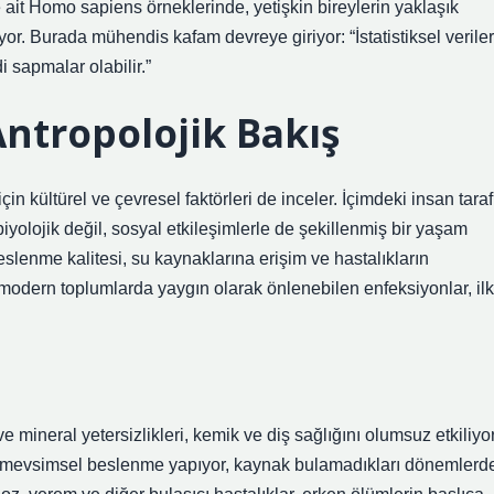
ait Homo sapiens örneklerinde, yetişkin bireylerin yaklaşık
r. Burada mühendis kafam devreye giriyor: “İstatistiksel veriler
 sapmalar olabilir.”
Antropolojik Bakış
in kültürel ve çevresel faktörleri de inceler. İçimdeki insan taraf
yolojik değil, sosyal etkileşimlerle de şekillenmiş bir yaşam
eslenme kalitesi, su kaynaklarına erişim ve hastalıkların
 modern toplumlarda yaygın olarak önlenebilen enfeksiyonlar, ilk
 mineral yetersizlikleri, kemik ve diş sağlığını olumsuz etkiliyor
ikle mevsimsel beslenme yapıyor, kaynak bulamadıkları dönemlerd