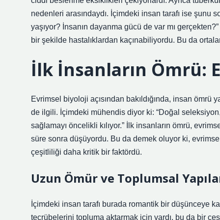
ciddi beslenme eksiklikleri çekiyorlardı. Ayrıca tüberkü
nedenleri arasındaydı. İçimdeki insan tarafı ise şunu
yaşıyor? İnsanın dayanma gücü de var mı gerçekten?” E
bir şekilde hastalıklardan kaçınabiliyordu. Bu da ortala
İlk İnsanların Ömrü: 
Evrimsel biyoloji açısından bakıldığında, insan ömrü yal
de ilgili. İçimdeki mühendis diyor ki: “Doğal seleksiy
sağlamayı öncelikli kılıyor.” İlk insanların ömrü, evrims
süre sonra düşüyordu. Bu da demek oluyor ki, evrimsel
çeşitliliği daha kritik bir faktördü.
Uzun Ömür ve Toplumsal Yapıla
İçimdeki insan tarafı burada romantik bir düşünceye kapı
tecrübelerini topluma aktarmak için vardı, bu da bir çeş