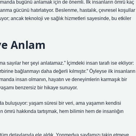
manda bugünü anlamak için de önemli. İlk insanların ömrü kaç
ayanma gücünü hatırlatıyor. Beslenme, hastalık, çevresel koşullar
r; ancak teknoloji ve sağlık hizmetleri sayesinde, bu etkiler
ve Anlam
 sayılar her şeyi anlatamaz.” İçimdeki insan tarafı ise ekliyor:
irbirine bağlanmayı daha değerli kılmıştır.” Öyleyse ilk insanların
zamanda insan olmanın, hayatın ve deneyimlerin karmaşık bir
yaşamı benzersiz bir hikaye sunuyor.
a buluşuyor: yaşam süresi bir veri, ama yaşamın kendisi
arın ömrü hakkında tartışmak, hem bilimin hem de insanlığın
 tüm detaylarıyla ele aldık. Yonmedya sayfamızı takip etmeye