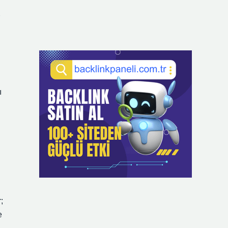
ı
;
e