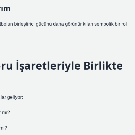
rım
tbolun birleştirici gücünü daha görünür kılan sembolik bir rol
ru İşaretleriyle Birlikte
lar geliyor:
r mı?
 mı?