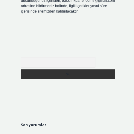
düşündüğünüz içerikleri,
backlinkpanelicomtr@gmail.com
adresine bildirmeniz halinde, ilgili içerikler yasal süre
içerisinde sitemizden kaldırılacaktır.
Arama
Son yorumlar