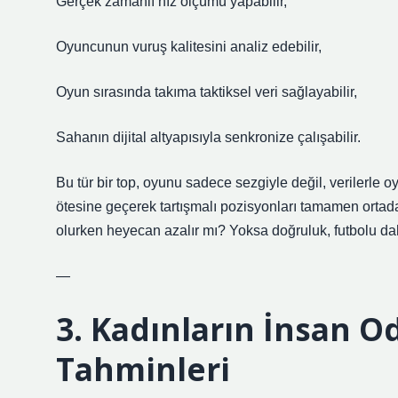
Gerçek zamanlı hız ölçümü yapabilir,
Oyuncunun vuruş kalitesini analiz edebilir,
Oyun sırasında takıma taktiksel veri sağlayabilir,
Sahanın dijital altyapısıyla senkronize çalışabilir.
Bu tür bir top, oyunu sadece sezgiyle değil, verilerle o
ötesine geçerek tartışmalı pozisyonları tamamen ortada
olurken heyecan azalır mı? Yoksa doğruluk, futbolu daha
—
3. Kadınların İnsan O
Tahminleri