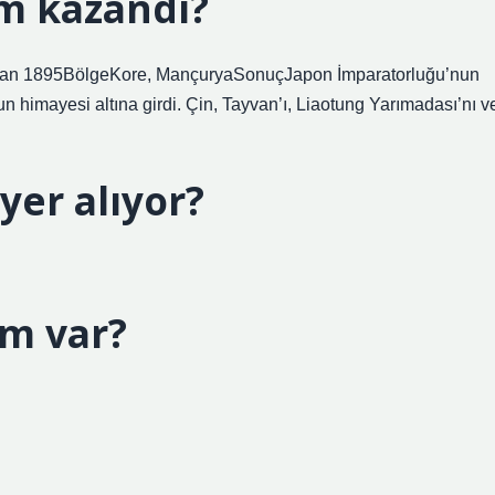
im kazandı?
Nisan 1895BölgeKore, MançuryaSonuçJapon İmparatorluğu’nun
n himayesi altına girdi. Çin, Tayvan’ı, Liaotung Yarımadası’nı v
yer alıyor?
m var?