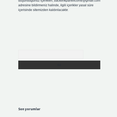
düşündüğünüz içerikleri,
backlinkpanelicomtr@gmail.com
adresine bildirmeniz halinde, ilgili içerikler yasal süre
içerisinde sitemizden kaldırılacaktır.
Arama
Son yorumlar