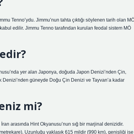
?
an Jimmu Tenno’ydu. Jimmu’nun tahta çıktığı söylenen tarih olan M
kabul edilir. Jimmu Tenno tarafından kurulan feodal sistem MÖ
edir?
anusu’nda yer alan Japonya, doğuda Japon Denizi’nden Çin,
k Denizi’nden güneyde Doğu Çin Denizi ve Tayvan’a kadar
eniz mi?
İran arasında Hint Okyanusu’nun sığ bir marjinal denizidir.
metrekare). Uzunluğu yaklaşık 615 mildir (990 km), genişliği ise