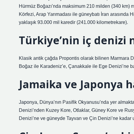
Hürmüz Boğazı’nda maksimum 210 milden (340 km) min
Körfezi, Arap Yarımadası ile güneybatı İran arasında Hi
yaklaşık 93.000 mil karedir (241.000 kilometrekare).
Türkiye’nin iç denizi 
Klasik antik çağda Propontis olarak bilinen Marmara De
Boğaz ile Karadeniz’e, Çanakkale ile Ege Denizi’ne bağl
Jamaika ve Japonya h
Japonya, Dünya’nın Pasifik Okyanusu’nda yer almakta
Denizi’nden Kuzey Kore, Otlaklar, Güney Kore ve Ru
Denizi’ne ve güneyde Tayvan ve Çin Denizi’ne kadar uza