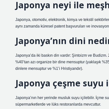
Japonya neyi ile meş
Japonya, otomotiv, elektronik, kimya ve tekstil sektörl
aynı zamanda küresel patent başvuruları ve inovasyona 
Japonya’nın dini nedi
Japonya’da iki baskın din vardır: Şintoizm ve Budizm
%40’tan azı organize bir dine mensuptur (yaklaşık %35
dinlere mensuptur ve %1’i Hristiyandır).
Japonya çeşme suyu iç
Japonya’nın her yerinde musluk suyu içilebilir. İçme 
süpermarketlerde ve lüks restoranlarda mevcuttur.