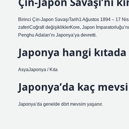
Çin-Japon Savaşı’nı k
Birinci Çin-Japon SavaşıTarih1 Ağustos 1894 – 17 
zaferiCoğrafi değişikliklerKore, Japon İmparatorluğu’nu
Penghu Adaları’nı Japonya’ya devretti.
Japonya hangi kıtada 
AsyaJaponya / Kıta
Japonya’da kaç mevsi
Japonya’da genelde dört mevsim yaşanır.